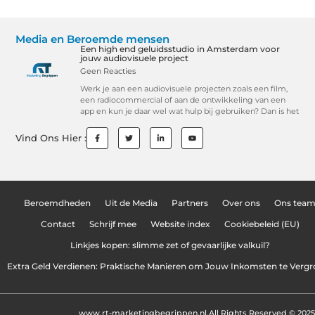
Media en Beroemde mensen
Een high end geluidsstudio in Amsterdam voor
jouw audiovisuele project
Geen Reacties
Werk je aan een audiovisuele projecten zoals een film,
een radiocommercial of aan de ontwikkeling van een
app en kun je daar wel wat hulp bij gebruiken? Dan is het
Vind Ons Hier :
Beroemdheden
Uit de Media
Partners
Over ons
Ons tea
Contact
Schrijf mee
Website index
Cookiebeleid (EU)
Linkjes kopen: slimme zet of gevaarlijke valkuil?
Extra Geld Verdienen: Praktische Manieren om Jouw Inkomsten te Vergr
www.rt-marketingbegrippen.nl.
All Rights Reserved © 2025