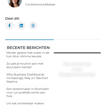
Contentontwikkelaar
Deel dit:
RECENTE BERICHTEN
Minder gedoe met water in de
tuin door slimme keuzes
Word lid van
Zo pak je houtrot aan met
duurzaam herstel
onze
blogcommunity!
Why Business Dashboards
Increasingly Rely on Teechart
Steema
Heb je een verhaal te
vertellen? Deel jouw
Een slotenmaker in Rosmalen
kennis en ervaringen met
voor uw praktijkruimte aan
een breed publiek op ons
huis
blogplatform. Word lid en
begin meteen.
Uw kat winterklaar maken