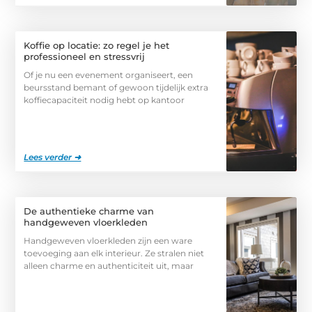
Koffie op locatie: zo regel je het
professioneel en stressvrij
Of je nu een evenement organiseert, een
beursstand bemant of gewoon tijdelijk extra
koffiecapaciteit nodig hebt op kantoor
Lees verder ➜
De authentieke charme van
handgeweven vloerkleden
Handgeweven vloerkleden zijn een ware
toevoeging aan elk interieur. Ze stralen niet
alleen charme en authenticiteit uit, maar