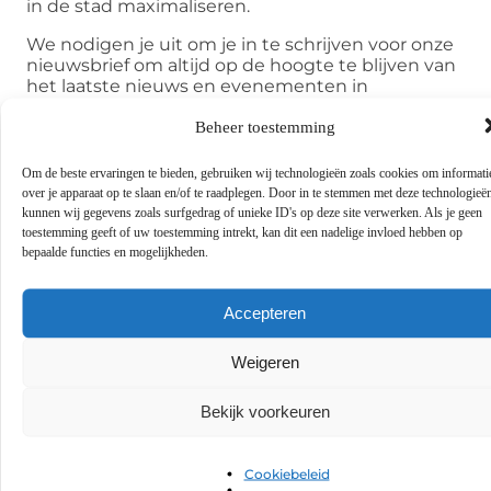
in de stad maximaliseren.
We nodigen je uit om je in te schrijven voor onze
nieuwsbrief om altijd op de hoogte te blijven van
het laatste nieuws en evenementen in
Amsterdam. Deel ook je gedachten en
ervaringen; we horen graag van je!
Beheer toestemming
Om de beste ervaringen te bieden, gebruiken wij technologieën zoals cookies om informati
over je apparaat op te slaan en/of te raadplegen. Door in te stemmen met deze technologieë
kunnen wij gegevens zoals surfgedrag of unieke ID's op deze site verwerken. Als je geen
toestemming geeft of uw toestemming intrekt, kan dit een nadelige invloed hebben op
bepaalde functies en mogelijkheden.
Veelgestelde vragen
Accepteren
Weigeren
Welke betrouwbare nieuwsbronnen kan ik
▼
gebruiken om op de hoogte te blijven van
Amsterdam nieuws?
Bekijk voorkeuren
Wat zijn de belangijkste culturele
▼
Cookiebeleid
evenementen in Amsterdam?