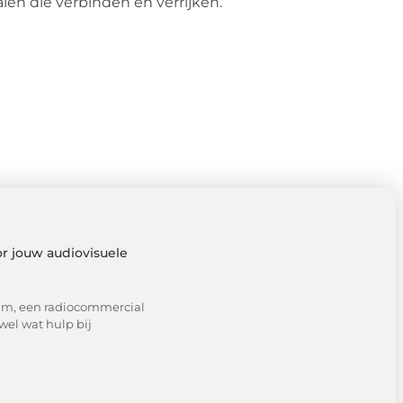
alen die verbinden en verrijken.
r jouw audiovisuele
ilm, een radiocommercial
wel wat hulp bij