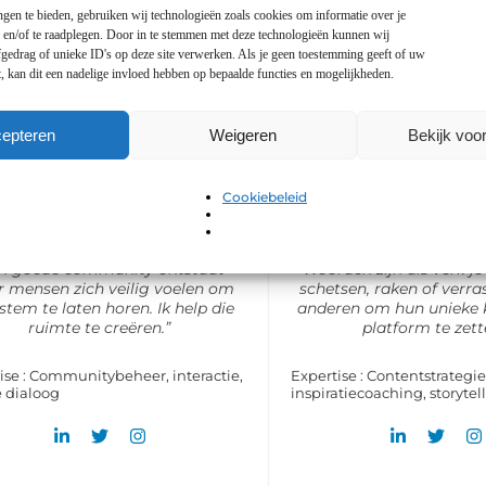
gen te bieden, gebruiken wij technologieën zoals cookies om informatie over je
n en/of te raadplegen. Door in te stemmen met deze technologieën kunnen wij
gedrag of unieke ID's op deze site verwerken. Als je geen toestemming geeft of uw
al de Vos
Elise van Kessel
, kan dit een nadelige invloed hebben op bepaalde functies en mogelijkheden.
COMMUNITYMANAGER
CONTENTONTWIK
epteren
Weigeren
Bekijk voo
al is het aanspreekpunt voor
Elise speurt naar actue
nze lezers en schrijvers. Hij
bedenkt frisse inval
leert interactie en bewaakt de
ondersteunt beginnende
Cookiebeleid
sfeer in onze community.
bij het vormgeven van 
n goede community ontstaat
“Woorden zijn als verf: j
 mensen zich veilig voelen om
schetsen, raken of verras
stem te laten horen. Ik help die
anderen om hun unieke k
ruimte te creëren.”
platform te zett
ise : Communitybeheer, interactie,
Expertise : Contentstrategie
e dialoog
inspiratiecoaching, storytel