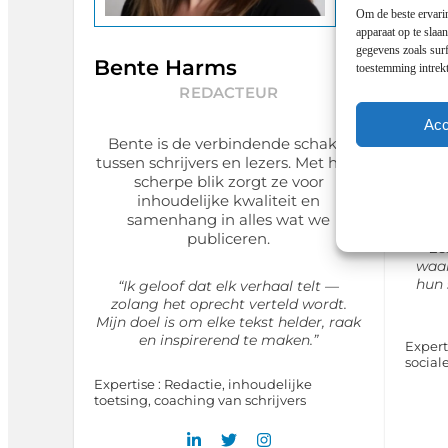
Om de beste ervarin
apparaat op te slaa
gegevens zoals surf
Bente Harms
Jam
toestemming intrekt
REDACTEUR
Acc
Bente is de verbindende schakel
Jam
tussen schrijvers en lezers. Met haar
o
scherpe blik zorgt ze voor
stimu
inhoudelijke kwaliteit en
samenhang in alles wat we
publiceren.
“Ee
waar
hun 
“Ik geloof dat elk verhaal telt —
zolang het oprecht verteld wordt.
Mijn doel is om elke tekst helder, raak
en inspirerend te maken.”
Expert
social
Expertise : Redactie, inhoudelijke
toetsing, coaching van schrijvers