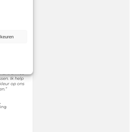
KELAAR
rkeuren
le thema’s,
shoeken en
 schrijvers
hun ideeën.
e kunt ermee
sen. Ik help
leur op ons
en.”
,
ling