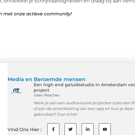
n, ontwikkel je schrijfvaardigheden en draag bij aan verh
en met onze actieve community!
Media en Beroemde mensen
Een high end geluidsstudio in Amsterdam voo
project
Geen Reacties
Werk je aan een audiovisuele projecten zoals een f
of aan de ontwikkeling van een app en kun je daar 
gebruiken? Dan is het
Vind Ons Hier :