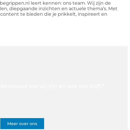
grippen.nl leert kennen: ons team. Wij zijn de
len, diepgaande inzichten en actuele thema’s. Met
ontent te bieden die je prikkelt, inspireert en
Benieuwd wie wij zijn en wat ons drijft?
Wil je meer ontdekken over de missie en visie achter Rt-
marketingbegrippen.nl? Laat ons je meenemen in het
verhaal van ons platform, waar we verhalen samenbrengen
die je raken, verbinden en aanzetten tot nadenken.
Meer over ons