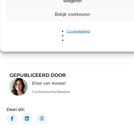
Weigeren
Hoe bestel je in een traditionele snackbar?
▼
Bekijk voorkeuren
Zijn Rotterdamse snackbars duurzaam en
▼
milieuvriendelijk?
Cookiebeleid
Tags:
GEPUBLICEERD DOOR
Elise van Kessel
Contentontwikkelaar
Deel dit: