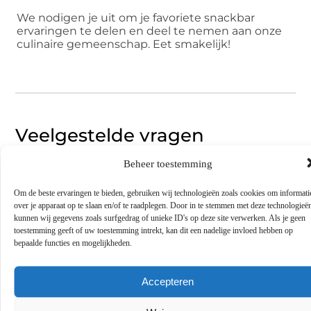
We nodigen je uit om je favoriete snackbar
ervaringen te delen en deel te nemen aan onze
culinaire gemeenschap. Eet smakelijk!
Veelgestelde vragen
Beheer toestemming
Wat zijn de meest populaire snacks in
▼
Rotterdam?
Om de beste ervaringen te bieden, gebruiken wij technologieën zoals cookies om informati
over je apparaat op te slaan en/of te raadplegen. Door in te stemmen met deze technologieë
kunnen wij gegevens zoals surfgedrag of unieke ID's op deze site verwerken. Als je geen
Welke zijn de beste snackbars in Rotterdam?
▼
toestemming geeft of uw toestemming intrekt, kan dit een nadelige invloed hebben op
bepaalde functies en mogelijkheden.
Zijn er vegetarische of veganistische opties in
▼
Rotterdamse snackbars?
Accepteren