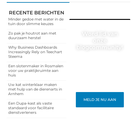
RECENTE BERICHTEN
Minder gedoe met water in de
tuin door slimme keuzes
Word lid van
Zo pak je houtrot aan met
duurzaam herstel
onze
blogcommunity!
Why Business Dashboards
Increasingly Rely on Teechart
Steema
Heb je een verhaal te
vertellen? Deel jouw
Een slotenmaker in Rosmalen
kennis en ervaringen met
voor uw praktijkruimte aan
een breed publiek op ons
huis
blogplatform. Word lid en
begin meteen.
Uw kat winterklaar maken
met hulp van de dierenarts in
Arnhem
MELD JE NU AAN
Een Dupa-kast als vaste
standaard voor facilitaire
dienstverleners