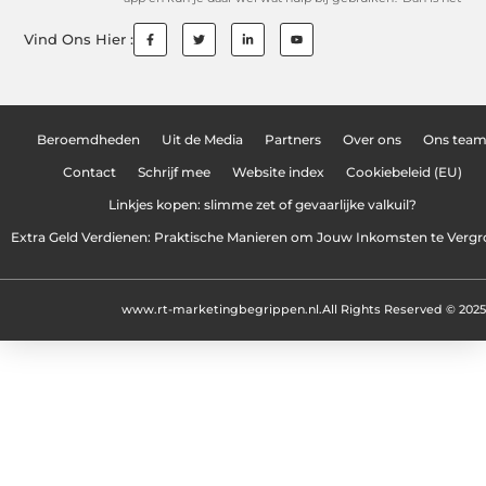
Vind Ons Hier :
Beroemdheden
Uit de Media
Partners
Over ons
Ons tea
Contact
Schrijf mee
Website index
Cookiebeleid (EU)
Linkjes kopen: slimme zet of gevaarlijke valkuil?
Extra Geld Verdienen: Praktische Manieren om Jouw Inkomsten te Vergr
www.rt-marketingbegrippen.nl.
All Rights Reserved © 2025