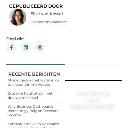
GEPUBLICEERD DOOR
Elise van Kessel
Contentontwikkelaar
Deel dit:
RECENTE BERICHTEN
Minder gedoe met water in de
tuin door slimme keuzes
Word lid van
Zo pak je houtrot aan met
duurzaam herstel
onze
blogcommunity!
Why Business Dashboards
Increasingly Rely on Teechart
Steema
Heb je een verhaal te
vertellen? Deel jouw
Een slotenmaker in Rosmalen
kennis en ervaringen met