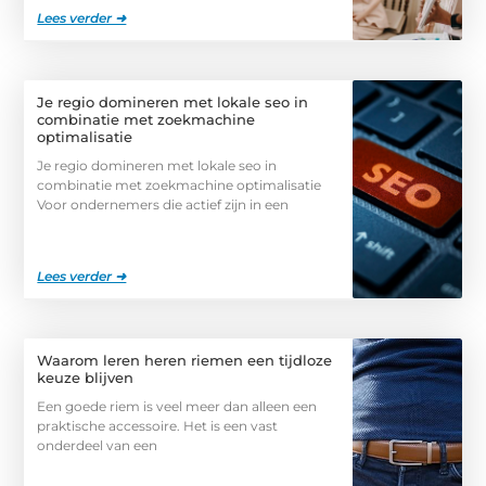
Lees verder ➜
Je regio domineren met lokale seo in
combinatie met zoekmachine
optimalisatie
Je regio domineren met lokale seo in
combinatie met zoekmachine optimalisatie
Voor ondernemers die actief zijn in een
Lees verder ➜
Waarom leren heren riemen een tijdloze
keuze blijven
Een goede riem is veel meer dan alleen een
praktische accessoire. Het is een vast
onderdeel van een