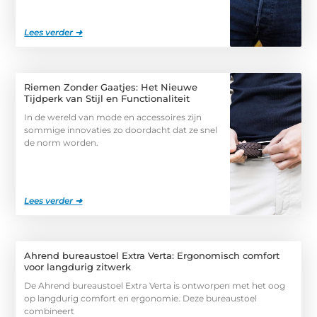
Lees verder ➜
Riemen Zonder Gaatjes: Het Nieuwe
Tijdperk van Stijl en Functionaliteit
In de wereld van mode en accessoires zijn
sommige innovaties zo doordacht dat ze snel
de norm worden.
Lees verder ➜
Ahrend bureaustoel Extra Verta: Ergonomisch comfort
voor langdurig zitwerk
De Ahrend bureaustoel Extra Verta is ontworpen met het oog
op langdurig comfort en ergonomie. Deze bureaustoel
combineert