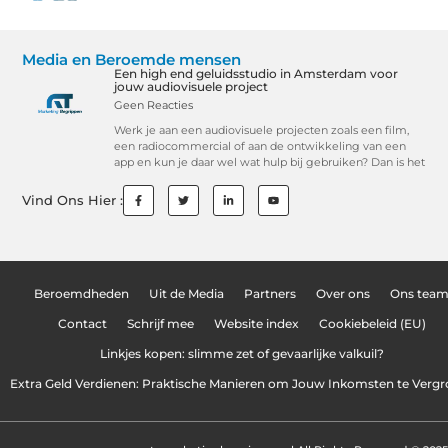
Media en Beroemde mensen
Een high end geluidsstudio in Amsterdam voor
jouw audiovisuele project
Geen Reacties
Werk je aan een audiovisuele projecten zoals een film,
een radiocommercial of aan de ontwikkeling van een
app en kun je daar wel wat hulp bij gebruiken? Dan is het
Vind Ons Hier :
Beroemdheden
Uit de Media
Partners
Over ons
Ons tea
Contact
Schrijf mee
Website index
Cookiebeleid (EU)
Linkjes kopen: slimme zet of gevaarlijke valkuil?
Extra Geld Verdienen: Praktische Manieren om Jouw Inkomsten te Vergr