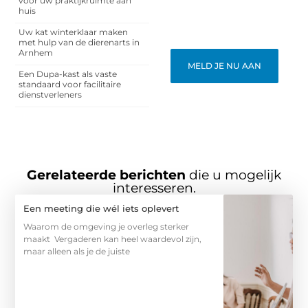
voor uw praktijkruimte aan
een breed publiek op ons
huis
blogplatform. Word lid en
begin meteen.
Uw kat winterklaar maken
met hulp van de dierenarts in
Arnhem
MELD JE NU AAN
Een Dupa-kast als vaste
standaard voor facilitaire
dienstverleners
Gerelateerde berichten
die u mogelijk
interesseren.
Een meeting die wél iets oplevert
Waarom de omgeving je overleg sterker
maakt Vergaderen kan heel waardevol zijn,
maar alleen als je de juiste