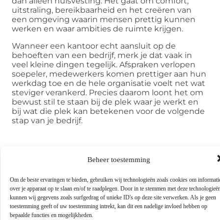
dan alleen huisvesting. Het gaat om comfort,
uitstraling, bereikbaarheid en het creëren van
een omgeving waarin mensen prettig kunnen
werken en waar ambities de ruimte krijgen.
Wanneer een kantoor echt aansluit op de
behoeften van een bedrijf, merk je dat vaak in
veel kleine dingen tegelijk. Afspraken verlopen
soepeler, medewerkers komen prettiger aan hun
werkdag toe en de hele organisatie voelt net wat
steviger verankerd. Precies daarom loont het om
bewust stil te staan bij de plek waar je werkt en
bij wat die plek kan betekenen voor de volgende
stap van je bedrijf.
Beheer toestemming
Om de beste ervaringen te bieden, gebruiken wij technologieën zoals cookies om informati
Veelgestelde vragen
over je apparaat op te slaan en/of te raadplegen. Door in te stemmen met deze technologieë
kunnen wij gegevens zoals surfgedrag of unieke ID's op deze site verwerken. Als je geen
toestemming geeft of uw toestemming intrekt, kan dit een nadelige invloed hebben op
Waarom is de keuze van kantoorlocatie
▼
bepaalde functies en mogelijkheden.