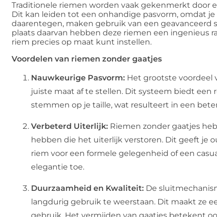
Traditionele riemen worden vaak gekenmerkt door een
Dit kan leiden tot een onhandige pasvorm, omdat je 
daarentegen, maken gebruik van een geavanceerd slu
plaats daarvan hebben deze riemen een ingenieus ra
riem precies op maat kunt instellen.
Voordelen van riemen zonder gaatjes
Nauwkeurige Pasvorm:
Het grootste voordeel 
juiste maat af te stellen. Dit systeem biedt een 
stemmen op je taille, wat resulteert in een be
Verbeterd Uiterlijk:
Riemen zonder gaatjes heb
hebben die het uiterlijk verstoren. Dit geeft je o
riem voor een formele gelegenheid of een casual
elegantie toe.
Duurzaamheid en Kwaliteit:
De sluitmechanism
langdurig gebruik te weerstaan. Dit maakt ze ee
gebruik. Het vermijden van gaatjes betekent oo