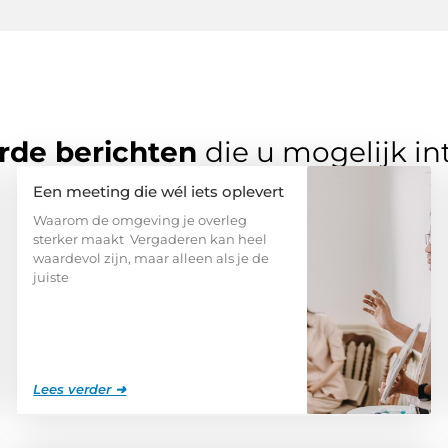
rde berichten
die u mogelijk in
Een meeting die wél iets oplevert
Waarom de omgeving je overleg
sterker maakt Vergaderen kan heel
waardevol zijn, maar alleen als je de
juiste
Lees verder ➜