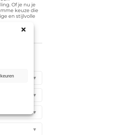
ng. Of je nu je
 slimme keuze die
e en stijlvolle
rkeuren
▼
▼
▼
▼