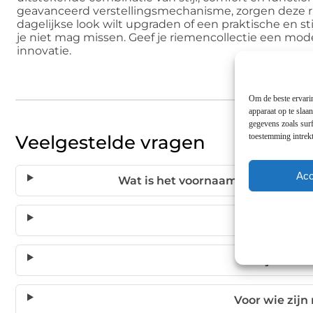
geavanceerd verstellingsmechanisme, zorgen deze rie
dagelijkse look wilt upgraden of een praktische en st
je niet mag missen. Geef je riemencollectie een mode
innovatie.
Om de beste ervarin
apparaat op te slaa
gegevens zoals surf
toestemming intrekt
Veelgestelde vragen
Acc
Wat is het voornaamste verschil 
Hoe stel i
Zijn riem
Voor wie zijn