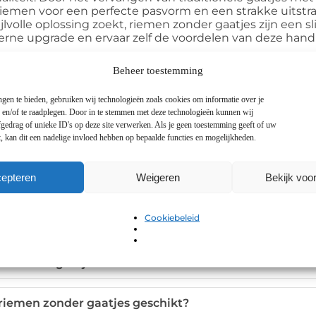
men voor een perfecte pasvorm en een strakke uitstrali
ijlvolle oplossing zoekt, riemen zonder gaatjes zijn een
rne upgrade en ervaar zelf de voordelen van deze handig
Beheer toestemming
gen te bieden, gebruiken wij technologieën zoals cookies om informatie over je
n en/of te raadplegen. Door in te stemmen met deze technologieën kunnen wij
gedrag of unieke ID's op deze site verwerken. Als je geen toestemming geeft of uw
, kan dit een nadelige invloed hebben op bepaalde functies en mogelijkheden.
epteren
Weigeren
Bekijk voo
tussen riemen zonder gaatjes en traditionele riemen?
Cookiebeleid
k een riem zonder gaatjes af?
en zonder gaatjes duurzaam?
 riemen zonder gaatjes geschikt?