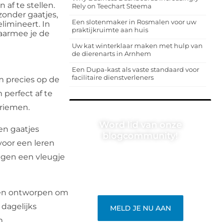
af te stellen.
Rely on Teechart Steema
zonder gaatjes,
Een slotenmaker in Rosmalen voor uw
imineert. In
praktijkruimte aan huis
aarmee je de
Uw kat winterklaar maken met hulp van
de dierenarts in Arnhem
Een Dupa-kast als vaste standaard voor
facilitaire dienstverleners
m precies op de
 perfect af te
sriemen.
Word lid van onze
en gaatjes
blogcommunity!
 voor een leren
Heb je een verhaal te vertellen? Deel
oegen een vleugje
jouw kennis en ervaringen met een
breed publiek op ons blogplatform.
Word lid en begin meteen.
 en ontworpen om
 dagelijks
MELD JE NU AAN
m.