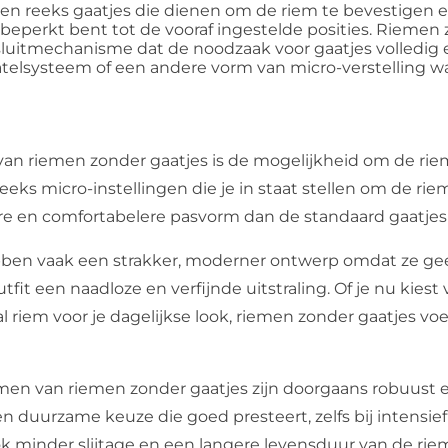
 reeks gaatjes die dienen om de riem te bevestigen en 
beperkt bent tot de vooraf ingestelde posities. Riemen 
itmechanisme dat de noodzaak voor gaatjes volledig el
telsysteem of een andere vorm van micro-verstelling w
van riemen zonder gaatjes is de mogelijkheid om de rie
reeks micro-instellingen die je in staat stellen om de riem
tere en comfortabelere pasvorm dan de standaard gaatje
ben vaak een strakker, moderner ontwerp omdat ze ge
utfit een naadloze en verfijnde uitstraling. Of je nu kiest
 riem voor je dagelijkse look, riemen zonder gaatjes v
en van riemen zonder gaatjes zijn doorgaans robuust
n duurzame keuze die goed presteert, zelfs bij intensief
k minder slijtage en een langere levensduur van de rie