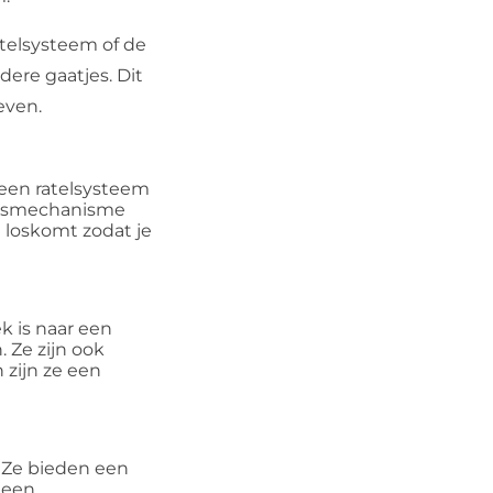
atelsysteem of de
ere gaatjes. Dit
even.
een ratelsysteem
ingsmechanisme
m loskomt zodat je
k is naar een
 Ze zijn ook
zijn ze een
 Ze bieden een
 een