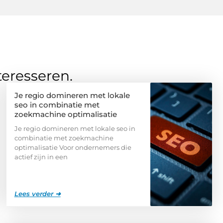
teresseren.
Je regio domineren met lokale
seo in combinatie met
zoekmachine optimalisatie
Je regio domineren met lokale seo in
combinatie met zoekmachine
optimalisatie Voor ondernemers die
actief zijn in een
Lees verder ➜