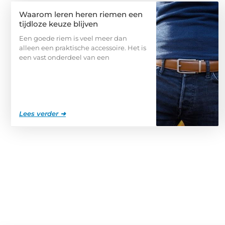
Waarom leren heren riemen een
tijdloze keuze blijven
Een goede riem is veel meer dan
alleen een praktische accessoire. Het is
een vast onderdeel van een
Lees verder ➜