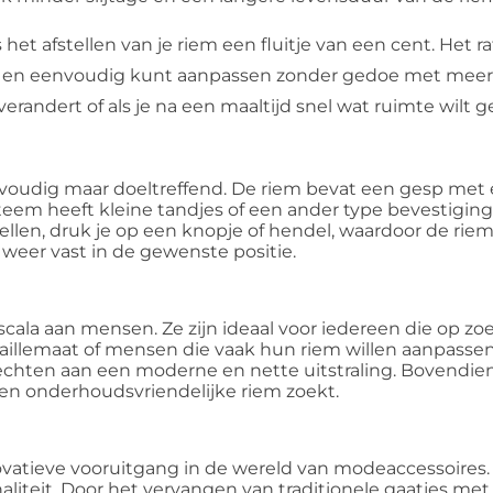
het afstellen van je riem een fluitje van een cent. Het r
snel en eenvoudig kunt aanpassen zonder gedoe met meerd
 verandert of als je na een maaltijd snel wat ruimte wilt g
voudig maar doeltreffend. De riem bevat een gesp met 
ysteem heeft kleine tandjes of een ander type bevestig
tellen, druk je op een knopje of hendel, waardoor de rie
 weer vast in de gewenste positie.
cala aan mensen. Ze zijn ideaal voor iedereen die op zoe
illemaat of mensen die vaak hun riem willen aanpassen.
hten aan een moderne en nette uitstraling. Bovendien 
en onderhoudsvriendelijke riem zoekt.
atieve vooruitgang in de wereld van modeaccessoires.
aliteit. Door het vervangen van traditionele gaatjes met