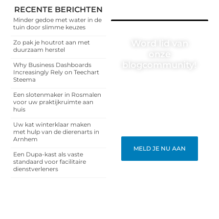
RECENTE BERICHTEN
Minder gedoe met water in de
tuin door slimme keuzes
Word lid van
Zo pak je houtrot aan met
duurzaam herstel
onze
blogcommunity!
Why Business Dashboards
Increasingly Rely on Teechart
Steema
Heb je een verhaal te
vertellen? Deel jouw
Een slotenmaker in Rosmalen
kennis en ervaringen met
voor uw praktijkruimte aan
een breed publiek op ons
huis
blogplatform. Word lid en
begin meteen.
Uw kat winterklaar maken
met hulp van de dierenarts in
Arnhem
MELD JE NU AAN
Een Dupa-kast als vaste
standaard voor facilitaire
dienstverleners