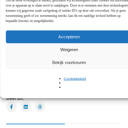
Om de beste ervaringen te bieden, gebruiken wij technologieën zoals cookies om informati
over je apparaat op te slaan en/of te raadplegen. Door in te stemmen met deze technologieë
kunnen wij gegevens zoals surfgedrag of unieke ID's op deze site verwerken. Als je geen
Hoe verloopt het proces bij kunstgras
▼
toestemming geeft of uw toestemming intrekt, kan dit een nadelige invloed hebben op
Deventer?
bepaalde functies en mogelijkheden.
Tags:
Accepteren
Weigeren
Bekijk voorkeuren
GEPUBLICEERD DOOR
Elise van Kessel
Cookiebeleid
Contentontwikkelaar
Deel dit: