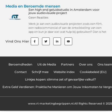
Media en Beroemde mensen
Een high end geluidsstudio in Amsterdam voor
jouw audiovisuele project
Geen Reacties
Werk je aan een audiovisuele projecten zoals een film,
een radiocommercial of aan de ontwikkeling van een
app en kun je daar wel wat hulp bij gebruiken? Dan is het
Vind Ons Hier :
Beroemdheden
Uit de Media
Partners
Over ons
Ons tea
Contact
Schrijf mee
Website index
Cookiebeleid (EU)
Linkjes kopen: slimme zet of gevaarlijke valkuil?
Extra Geld Verdienen: Praktische Manieren om Jouw Inkomsten te Vergr
www.rt-marketingbegrippen.nl.
All Rights Reserved © 2025