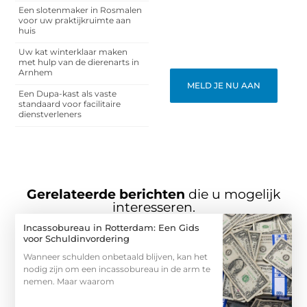
vertellen? Deel jouw
Een slotenmaker in Rosmalen
kennis en ervaringen met
voor uw praktijkruimte aan
een breed publiek op ons
huis
blogplatform. Word lid en
begin meteen.
Uw kat winterklaar maken
met hulp van de dierenarts in
Arnhem
MELD JE NU AAN
Een Dupa-kast als vaste
standaard voor facilitaire
dienstverleners
Gerelateerde berichten
die u mogelijk
interesseren.
Incassobureau in Rotterdam: Een Gids
voor Schuldinvordering
Wanneer schulden onbetaald blijven, kan het
nodig zijn om een incassobureau in de arm te
nemen. Maar waarom