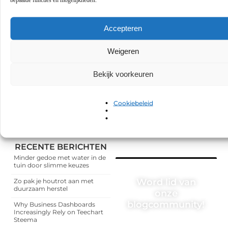
GEPUBLICEERD DOOR
Accepteren
Elise van Kessel
Weigeren
Contentontwikkelaar
Bekijk voorkeuren
Deel dit:
Cookiebeleid
RECENTE BERICHTEN
Minder gedoe met water in de
tuin door slimme keuzes
Word lid van
Zo pak je houtrot aan met
duurzaam herstel
onze
blogcommunity!
Why Business Dashboards
Increasingly Rely on Teechart
Steema
Heb je een verhaal te