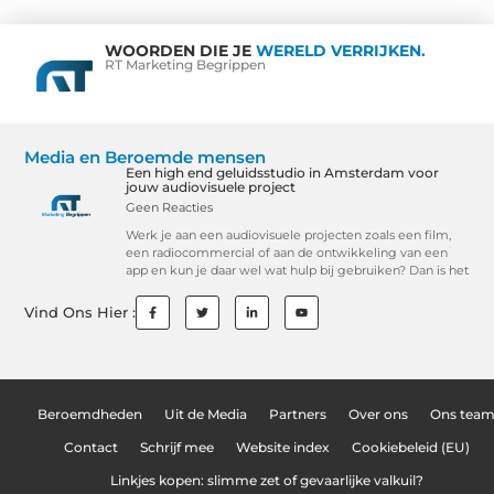
WOORDEN DIE JE
WERELD VERRIJKEN.
RT Marketing Begrippen
Media en Beroemde mensen
Een high end geluidsstudio in Amsterdam voor
jouw audiovisuele project
Geen Reacties
Werk je aan een audiovisuele projecten zoals een film,
een radiocommercial of aan de ontwikkeling van een
app en kun je daar wel wat hulp bij gebruiken? Dan is het
Vind Ons Hier :
Beroemdheden
Uit de Media
Partners
Over ons
Ons tea
Contact
Schrijf mee
Website index
Cookiebeleid (EU)
Linkjes kopen: slimme zet of gevaarlijke valkuil?