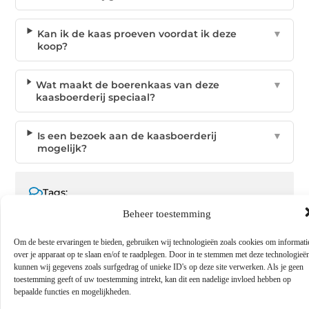
Kan ik de kaas proeven voordat ik deze
▼
koop?
Wat maakt de boerenkaas van deze
▼
kaasboerderij speciaal?
Is een bezoek aan de kaasboerderij
▼
mogelijk?
Tags:
Kaasboerderij
,
Kaasboerderij Zuid-Holland
Beheer toestemming
Om de beste ervaringen te bieden, gebruiken wij technologieën zoals cookies om informati
over je apparaat op te slaan en/of te raadplegen. Door in te stemmen met deze technologieë
kunnen wij gegevens zoals surfgedrag of unieke ID's op deze site verwerken. Als je geen
GEPUBLICEERD DOOR
toestemming geeft of uw toestemming intrekt, kan dit een nadelige invloed hebben op
bepaalde functies en mogelijkheden.
Elise van Kessel