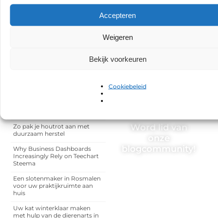
Contentontwikkelaar
Accepteren
Deel dit:
Weigeren
Bekijk voorkeuren
Cookiebeleid
RECENTE BERICHTEN
Minder gedoe met water in de
tuin door slimme keuzes
Word lid van
Zo pak je houtrot aan met
duurzaam herstel
onze
blogcommunity!
Why Business Dashboards
Increasingly Rely on Teechart
Steema
Heb je een verhaal te
vertellen? Deel jouw
Een slotenmaker in Rosmalen
kennis en ervaringen met
voor uw praktijkruimte aan
een breed publiek op ons
huis
blogplatform. Word lid en
begin meteen.
Uw kat winterklaar maken
met hulp van de dierenarts in