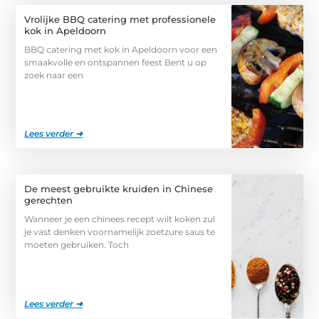
Vrolijke BBQ catering met professionele
kok in Apeldoorn
BBQ catering met kok in Apeldoorn voor een
smaakvolle en ontspannen feest Bent u op
zoek naar een
Lees verder ➜
De meest gebruikte kruiden in Chinese
gerechten
Wanneer je een chinees recept wilt koken zul
je vast denken voornamelijk zoetzure saus te
moeten gebruiken. Toch
Lees verder ➜