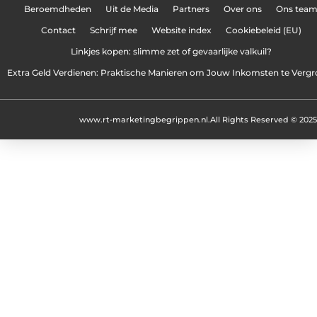
Beroemdheden
Uit de Media
Partners
Over ons
Ons tea
Contact
Schrijf mee
Website index
Cookiebeleid (EU)
Linkjes kopen: slimme zet of gevaarlijke valkuil?
Extra Geld Verdienen: Praktische Manieren om Jouw Inkomsten te Vergr
www.rt-marketingbegrippen.nl.
All Rights Reserved © 2025