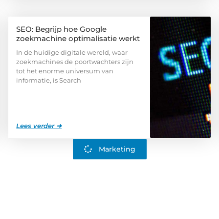
SEO: Begrijp hoe Google
zoekmachine optimalisatie werkt
In de huidige digitale wereld, waar
zoekmachines de poortwachters zijn
tot het enorme universum van
informatie, is Search
Lees verder ➜
Marketing