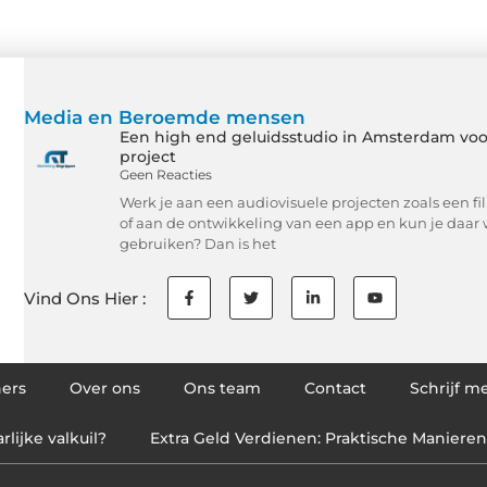
Media en Beroemde mensen
Een high end geluidsstudio in Amsterdam voo
project
Geen Reacties
Werk je aan een audiovisuele projecten zoals een f
of aan de ontwikkeling van een app en kun je daar 
gebruiken? Dan is het
Vind Ons Hier :
ners
Over ons
Ons team
Contact
Schrijf m
lijke valkuil?
Extra Geld Verdienen: Praktische Manier