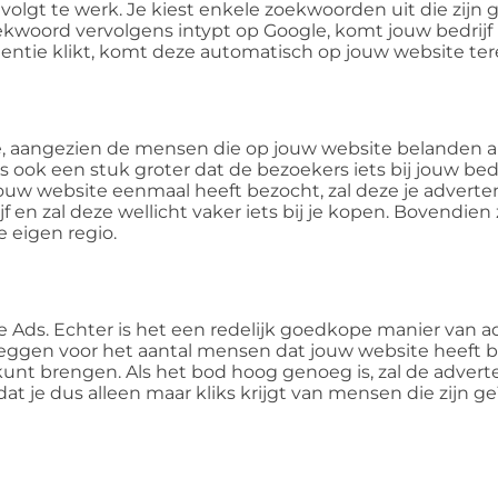
lgt te werk. Je kiest enkele zoekwoorden uit die zijn 
kwoord vervolgens intypt op Google, komt jouw bedrijf 
tentie klikt, komt deze automatisch op jouw website ter
, aangezien de mensen die op jouw website belanden al
s ook een stuk groter dat de bezoekers iets bij jouw bedr
jouw website eenmaal heeft bezocht, zal deze je adverten
f en zal deze wellicht vaker iets bij je kopen. Bovendien 
e eigen regio.
e Ads. Echter is het een redelijk goedkope manier van a
il zeggen voor het aantal mensen dat jouw website heeft 
t kunt brengen. Als het bod hoog genoeg is, zal de advert
t je dus alleen maar kliks krijgt van mensen die zijn ge