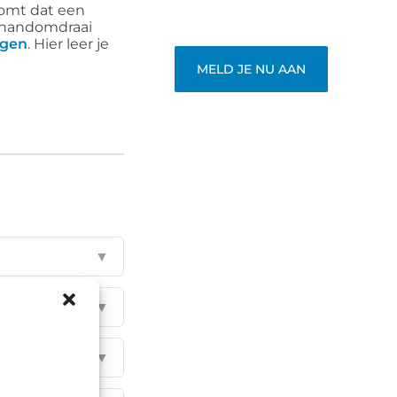
komt dat een
Word lid en begin meteen.
n handomdraai
ngen
. Hier leer je
MELD JE NU AAN
▼
▼
▼