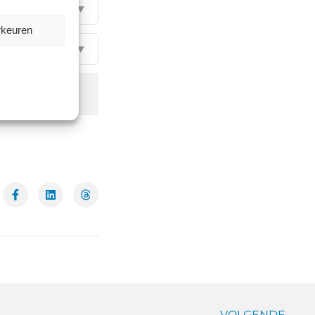
▼
rkeuren
▼
VOLGENDE →