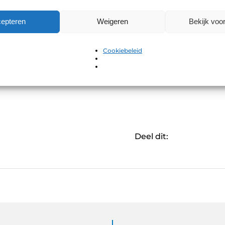
mijn Google Ads-advertenties?
epteren
Weigeren
Bekijk voo
ds beter dan traditionele adverteren?
Cookiebeleid
Deel dit: