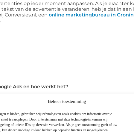
dvertenties op ieder moment aanpassen. Als je erachter 
e tekst van de advertentie veranderen, heb je dat in ee
ij Conversies.nl, een
online marketingbureau in Groni
.
oogle Ads en hoe werkt het?
Beheer toestemming
et ik betalen voor Google Ads?
gen te bieden, gebruiken wij technologieën zoals cookies om informatie over je
n en/of te raadplegen. Door in te stemmen met deze technologieën kunnen wij
gle Ads-campagne later aanpassen?
gedrag of unieke ID's op deze site verwerken. Als je geen toestemming geeft of uw
, kan dit een nadelige invloed hebben op bepaalde functies en mogelijkheden.