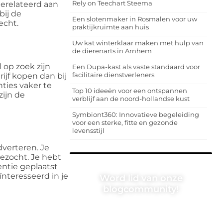
Rely on Teechart Steema
gerelateerd aan
bij de
Een slotenmaker in Rosmalen voor uw
echt.
praktijkruimte aan huis
Uw kat winterklaar maken met hulp van
de dierenarts in Arnhem
 op zoek zijn
Een Dupa-kast als vaste standaard voor
facilitaire dienstverleners
ijf kopen dan bij
ties vaker te
Top 10 ideeën voor een ontspannen
zijn de
verblijf aan de noord-hollandse kust
Symbiont360: Innovatieve begeleiding
voor een sterke, fitte en gezonde
levensstijl
dverteren. Je
bezocht. Je hebt
entie geplaatst
ïnteresseerd in je
Word lid van onze
blogcommunity!
Heb je een verhaal te vertellen? Deel
jouw kennis en ervaringen met een
breed publiek op ons blogplatform.