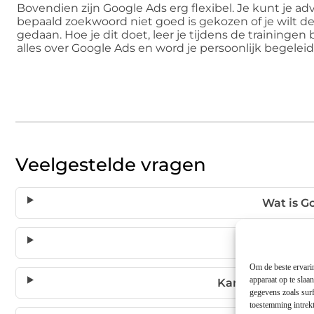
Bovendien zijn Google Ads erg flexibel. Je kunt je a
bepaald zoekwoord niet goed is gekozen of je wilt d
gedaan. Hoe je dit doet, leer je tijdens de trainingen b
alles over Google Ads en word je persoonlijk begeleid
Veelgestelde vragen
Wat is G
Hoe veel mo
Om de beste ervarin
apparaat op te slaa
Kan ik mijn Goo
gegevens zoals surf
toestemming intrekt