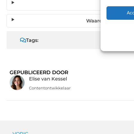
Wie ziet 
Acc
Waarom is Google A
Tags:
GEPUBLICEERD DOOR
Elise van Kessel
Contentontwikkelaar
← VORIG