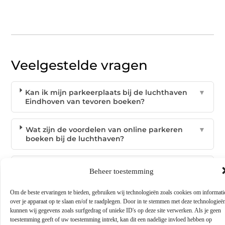
Veelgestelde vragen
Kan ik mijn parkeerplaats bij de luchthaven
▼
Eindhoven van tevoren boeken?
Wat zijn de voordelen van online parkeren
▼
boeken bij de luchthaven?
Wat kan ik doen als ik een vroege vlucht
▼
Beheer toestemming
heb?
Om de beste ervaringen te bieden, gebruiken wij technologieën zoals cookies om informati
over je apparaat op te slaan en/of te raadplegen. Door in te stemmen met deze technologieë
Is het voordelig om parkeren op de
▼
kunnen wij gegevens zoals surfgedrag of unieke ID's op deze site verwerken. Als je geen
luchthaven online te boeken?
toestemming geeft of uw toestemming intrekt, kan dit een nadelige invloed hebben op