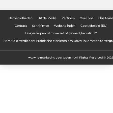
Beroemdheden
Uit de Media
Partners
Over ons
Ons tea
Contact
Schrijf mee
Website index
Cookiebeleid (EU)
Linkjes kopen: slimme zet of gevaarlijke valkuil?
Extra Geld Verdienen: Praktische Manieren om Jouw Inkomsten te Vergr
www.rt-marketingbegrippen.nl.
All Rights Reserved © 2025