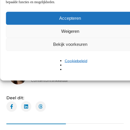
bepaalde functies en mogelijkheden.
Worden mijn auto en bagage veilig
▼
opgeborgen?
Accepteren
Weigeren
Tags:
Bekijk voorkeuren
Cookiebeleid
GEPUBLICEERD DOOR
Elise van Kessel
Contentontwikkelaar
Deel dit: