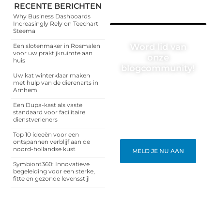
RECENTE BERICHTEN
Why Business Dashboards
Increasingly Rely on Teechart
Steema
Word lid van
Een slotenmaker in Rosmalen
voor uw praktijkruimte aan
onze
huis
blogcommunity!
Uw kat winterklaar maken
met hulp van de dierenarts in
Heb je een verhaal te
Arnhem
vertellen? Deel jouw
kennis en ervaringen met
Een Dupa-kast als vaste
een breed publiek op ons
standaard voor facilitaire
blogplatform. Word lid en
dienstverleners
begin meteen.
Top 10 ideeën voor een
ontspannen verblijf aan de
noord-hollandse kust
MELD JE NU AAN
Symbiont360: Innovatieve
begeleiding voor een sterke,
fitte en gezonde levensstijl