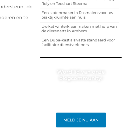
Rely on Teechart Steema
ondersteunt de
Een slotenmaker in Rosmalen voor uw
nderen en te
praktijkruimte aan huis
Uw kat winterklaar maken met hulp van
de dierenarts in Arnhem
Een Dupa-kast als vaste standaard voor
facilitaire dienstverleners
Word lid van onze
blogcommunity!
Heb je een verhaal te vertellen? Deel
jouw kennis en ervaringen met een
breed publiek op ons blogplatform.
Word lid en begin meteen.
MELD JE NU AAN