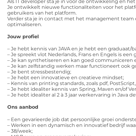
Als IT developer sta je in voor de ontwikkeling en h
Je ontwikkelt nieuwe functionaliteiten voor het pla
gebruikers van het platform.
Verder sta je in contact met het management team 
optimaliseren.
Jouw profiel
– Je hebt kennis van JAVA en je hebt een graduaat/bac
– Je spreekt vlot Nederlands, Frans en Engels is een
– Je kan synthetiseren en kan goed communiceren 
– Je kan zelfstandig werken maar functioneert ook 
– Je bent stressbestendig;
– Je hebt een innovatieve en creatieve mindset;
– Kennis van printing standards, zoals pdf, PostScript, 
– Je hebt idealiter kennis van Spring, Maven en/of Ve
– Je hebt idealiter al 2 à 3 jaar werkervaring in Java
Ons aanbod
– Een gevarieerde job dat persoonlijke groei onders
– Werken in een dynamisch en innovatief bedrijf waar 
– 38/week;