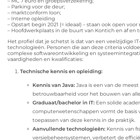
– MC 7 euro en groepsverzekering;
– Parking voor de deur;
– marktconform loon;
– Interne opleiding
– Opstart begin 2021 (= ideaal) – staan ook open vo
– Hoofdwerkplaats in de buurt van Kontich en af en toe
Het profiel dat je schetst is dat van een veelzijdige
technologieën. Personen die aan deze criteria voldoe
complexe softwareontwikkeling en systeemintegratie
vaardigheden en kwalificaties:
Technische kennis en opleiding:
Kennis van Java:
Java is een van de meest
betrouwbaarheid voor het bouwen van alles
Graduaat/bachelor in IT:
Een solide academ
computerwetenschappen vormt de basis v
toepassen van deze kennis in de praktijk.
Aanvullende technologieën:
Kennis van fr
versiebeheersystemen, verbetert de efficië