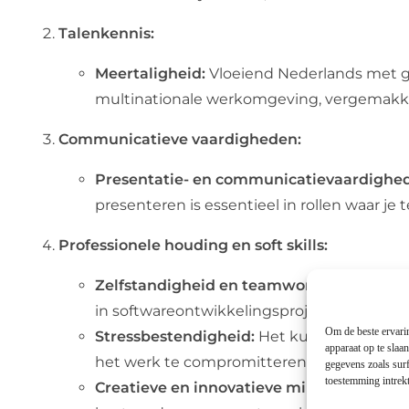
Talenkennis:
Meertaligheid:
Vloeiend Nederlands met goe
multinationale werkomgeving, vergemakke
Communicatieve vaardigheden:
Presentatie- en communicatievaardighe
presenteren is essentieel in rollen waar j
Professionele houding en soft skills:
Zelfstandigheid en teamwork:
Het vermoge
in softwareontwikkelingsprojecten waarbij 
Om de beste ervarin
Stressbestendigheid:
Het kunnen omgaan m
apparaat op te slaa
het werk te compromitteren.
gegevens zoals surf
toestemming intrekt
Creatieve en innovatieve mindset:
De ber