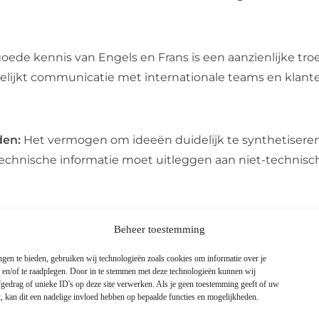
de kennis van Engels en Frans is een aanzienlijke troe
lijkt communicatie met internationale teams en klante
den:
Het vermogen om ideeën duidelijk te synthetiseren
e technische informatie moet uitleggen aan niet-technisc
n om zowel zelfstandig als binnen een team te functio
Beheer toestemming
zelfinitiatief en samenwerking beide waardevol zijn.
gen te bieden, gebruiken wij technologieën zoals cookies om informatie over je
et strakke deadlines en complexe problemen zonder 
n en/of te raadplegen. Door in te stemmen met deze technologieën kunnen wij
gedrag of unieke ID's op deze site verwerken. Als je geen toestemming geeft of uw
, kan dit een nadelige invloed hebben op bepaalde functies en mogelijkheden.
eidheid en het vermogen om nieuwe oplossingen te b