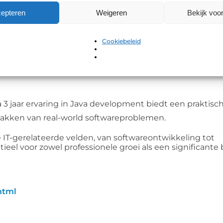
langrijk in een snel evoluerende industrie.
epteren
Weigeren
Bekijk voo
Cookiebeleid
ndaarden zoals PDF, PostScript, PCL, en AFP is nuttig 
n een rol spelen.
 à 3 jaar ervaring in Java development biedt een praktisch
anpakken van real-world softwareproblemen.
rse IT-gerelateerde velden, van softwareontwikkeling tot
eel voor zowel professionele groei als een significante 
html