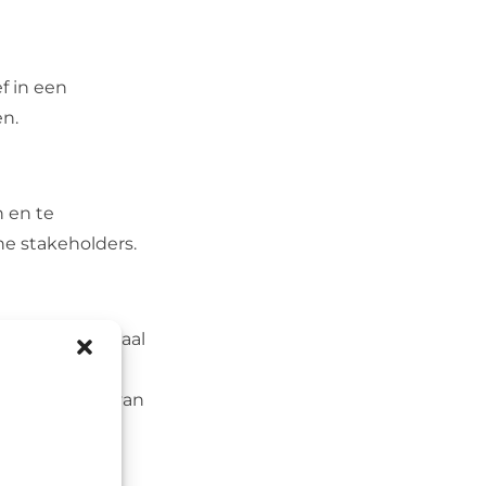
f in een
n.
 en te
he stakeholders.
neren is cruciaal
de kwaliteit van
edenken en