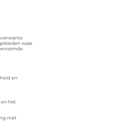
aanverwante
n gebieden waar
e genoemde
gheid en
 en het
ing met