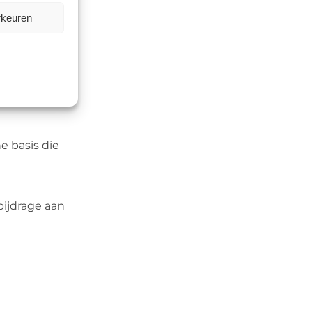
rkeuren
in omgevingen
e basis die
bijdrage aan