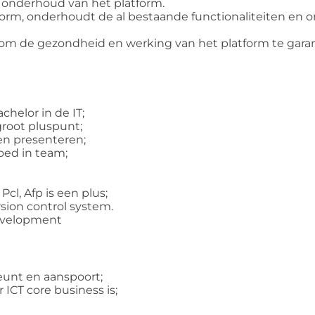
et onderhoud van het platform.
tform, onderhoudt de al bestaande functionaliteiten en 
om de gezondheid en werking van het platform te gara
helor in de IT;
 groot pluspunt;
en presenteren;
goed in team;
Pcl, Afp is een plus;
rsion control system.
 development
teunt en aanspoort;
ICT core business is;