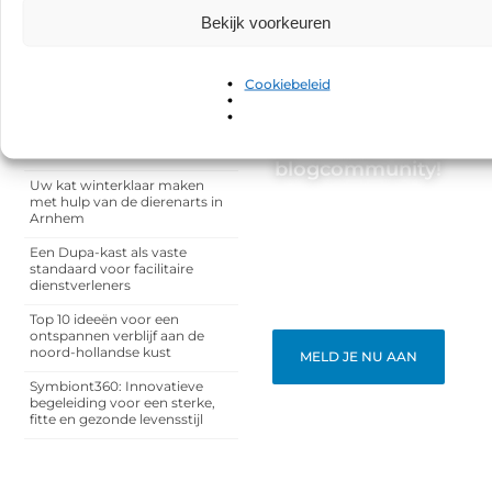
Bekijk voorkeuren
RECENTE BERICHTEN
Why Business Dashboards
Increasingly Rely on Teechart
Cookiebeleid
Steema
Word lid van
Een slotenmaker in Rosmalen
voor uw praktijkruimte aan
onze
huis
blogcommunity!
Uw kat winterklaar maken
met hulp van de dierenarts in
Heb je een verhaal te
Arnhem
vertellen? Deel jouw
kennis en ervaringen met
Een Dupa-kast als vaste
een breed publiek op ons
standaard voor facilitaire
blogplatform. Word lid en
dienstverleners
begin meteen.
Top 10 ideeën voor een
ontspannen verblijf aan de
noord-hollandse kust
MELD JE NU AAN
Symbiont360: Innovatieve
begeleiding voor een sterke,
fitte en gezonde levensstijl