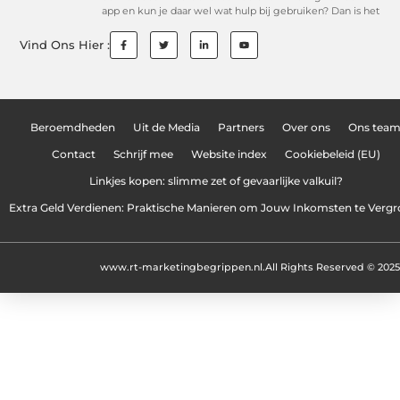
app en kun je daar wel wat hulp bij gebruiken? Dan is het
Vind Ons Hier :
Beroemdheden
Uit de Media
Partners
Over ons
Ons tea
Contact
Schrijf mee
Website index
Cookiebeleid (EU)
Linkjes kopen: slimme zet of gevaarlijke valkuil?
Extra Geld Verdienen: Praktische Manieren om Jouw Inkomsten te Vergr
www.rt-marketingbegrippen.nl.
All Rights Reserved © 2025