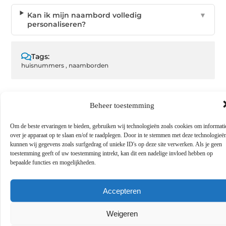
Kan ik mijn naambord volledig
▼
personaliseren?
Tags:
huisnummers
,
naamborden
Beheer toestemming
GEPUBLICEERD DOOR
Om de beste ervaringen te bieden, gebruiken wij technologieën zoals cookies om informati
Elise van Kessel
over je apparaat op te slaan en/of te raadplegen. Door in te stemmen met deze technologieë
kunnen wij gegevens zoals surfgedrag of unieke ID's op deze site verwerken. Als je geen
Contentontwikkelaar
toestemming geeft of uw toestemming intrekt, kan dit een nadelige invloed hebben op
bepaalde functies en mogelijkheden.
Deel dit:
Accepteren
Weigeren