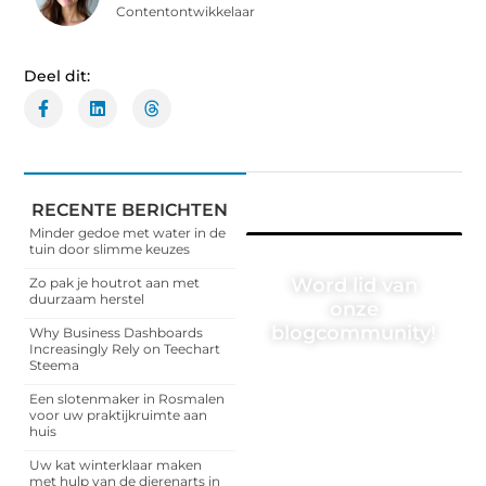
Contentontwikkelaar
Deel dit:
RECENTE BERICHTEN
Minder gedoe met water in de
tuin door slimme keuzes
Word lid van
Zo pak je houtrot aan met
duurzaam herstel
onze
blogcommunity!
Why Business Dashboards
Increasingly Rely on Teechart
Steema
Heb je een verhaal te
vertellen? Deel jouw
Een slotenmaker in Rosmalen
kennis en ervaringen met
voor uw praktijkruimte aan
een breed publiek op ons
huis
blogplatform. Word lid en
begin meteen.
Uw kat winterklaar maken
met hulp van de dierenarts in