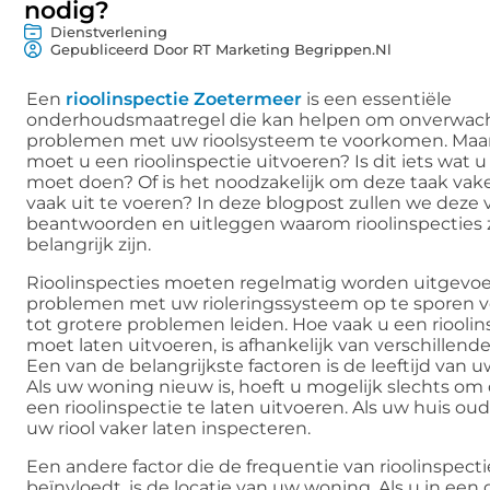
nodig?
Dienstverlening
Gepubliceerd Door RT Marketing Begrippen.nl
Een
rioolinspectie Zoetermeer
is een essentiële
onderhoudsmaatregel die kan helpen om onverwac
problemen met uw rioolsysteem te voorkomen. Maa
moet u een rioolinspectie uitvoeren? Is dit iets wat u 
moet doen? Of is het noodzakelijk om deze taak vak
vaak uit te voeren? In deze blogpost zullen we deze
beantwoorden en uitleggen waarom rioolinspecties 
belangrijk zijn.
Rioolinspecties moeten regelmatig worden uitgevo
problemen met uw rioleringssysteem op te sporen v
tot grotere problemen leiden. Hoe vaak u een rioolin
moet laten uitvoeren, is afhankelijk van verschillende
Een van de belangrijkste factoren is de leeftijd van 
Als uw woning nieuw is, hoeft u mogelijk slechts om 
een rioolinspectie te laten uitvoeren. Als uw huis oud
uw riool vaker laten inspecteren.
Een andere factor die de frequentie van rioolinspecti
beïnvloedt, is de locatie van uw woning. Als u in een