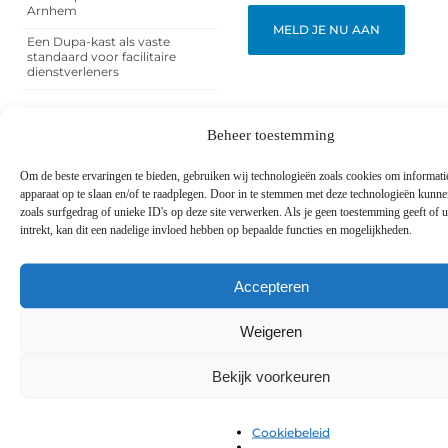
Arnhem
MELD JE NU AAN
Een Dupa-kast als vaste
standaard voor facilitaire
dienstverleners
Beheer toestemming
Om de beste ervaringen te bieden, gebruiken wij technologieën zoals cookies om informatie
Gerelateerde berichten
die u mogelijk
apparaat op te slaan en/of te raadplegen. Door in te stemmen met deze technologieën kunn
interesseren.
zoals surfgedrag of unieke ID's op deze site verwerken. Als je geen toestemming geeft of
intrekt, kan dit een nadelige invloed hebben op bepaalde functies en mogelijkheden.
Een slotenmaker in Rosmalen voor uw
praktijkruimte aan huis
Werkt u als zzp’er vanuit een praktijkruimte
Accepteren
aan huis, dan brengt dat een net iets andere
beveiligingsvraag met
Weigeren
Bekijk voorkeuren
Lees verder ➜
Cookiebeleid