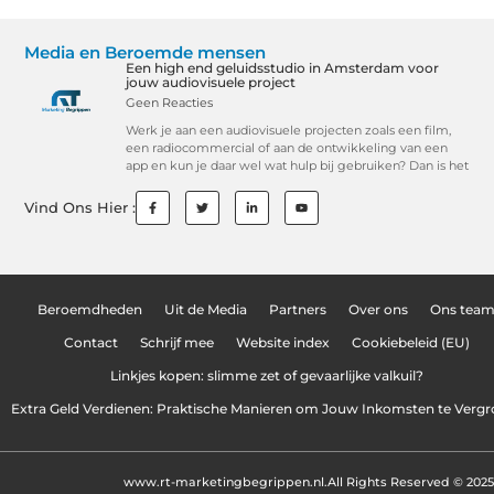
Media en Beroemde mensen
Een high end geluidsstudio in Amsterdam voor
jouw audiovisuele project
Geen Reacties
Werk je aan een audiovisuele projecten zoals een film,
een radiocommercial of aan de ontwikkeling van een
app en kun je daar wel wat hulp bij gebruiken? Dan is het
Vind Ons Hier :
Beroemdheden
Uit de Media
Partners
Over ons
Ons tea
Contact
Schrijf mee
Website index
Cookiebeleid (EU)
Linkjes kopen: slimme zet of gevaarlijke valkuil?
Extra Geld Verdienen: Praktische Manieren om Jouw Inkomsten te Vergr
www.rt-marketingbegrippen.nl.
All Rights Reserved © 2025