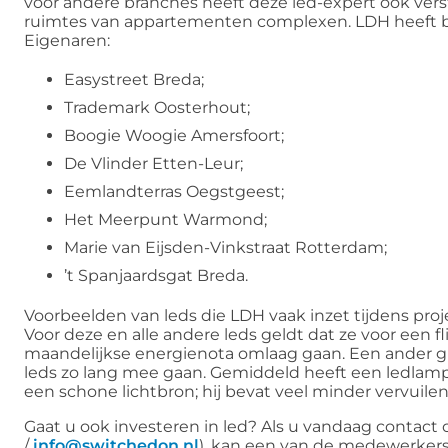
voor andere branches heeft deze led-expert ook ve
ruimtes van appartementen complexen. LDH heeft 
Eigenaren:
Easystreet Breda;
Trademark Oosterhout;
Boogie Woogie Amersfoort;
De Vlinder Etten-Leur;
Eemlandterras Oegstgeest;
Het Meerpunt Warmond;
Marie van Eijsden-Vinkstraat Rotterdam;
’t Spanjaardsgat Breda.
Voorbeelden van leds die LDH vaak inzet tijdens proj
Voor deze en alle andere leds geldt dat ze voor een f
maandelijkse energienota omlaag gaan. Een ander gr
leds zo lang mee gaan. Gemiddeld heeft een ledlamp
een schone lichtbron; hij bevat veel minder vervuil
Gaat u ook investeren in led? Als u vandaag contac
/
info@switchedon.nl
), kan een van de medewerkers 