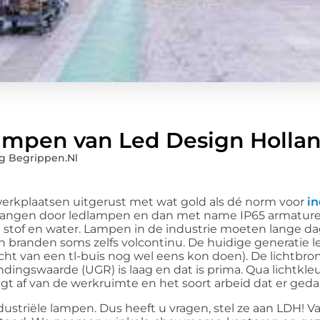
ampen van Led Design Holla
g Begrippen.nl
erkplaatsen uitgerust met wat gold als dé norm voor
in
vervangen door ledlampen en dan met name IP65 armaturen
stof en water. Lampen in de industrie moeten lange 
 branden soms zelfs volcontinu. De huidige generatie 
s licht van een tl-buis nog wel eens kon doen). De lichtbro
ndingswaarde (UGR) is laag en dat is prima. Qua lichtkleur
t af van de werkruimte en het soort arbeid dat er geda
ustriële lampen. Dus heeft u vragen, stel ze aan LDH! Va