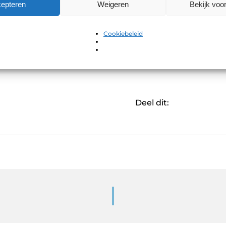
duurzame en schone lichtbron?
epteren
Weigeren
Bekijk voo
LED specialist
Cookiebeleid
Deel dit: