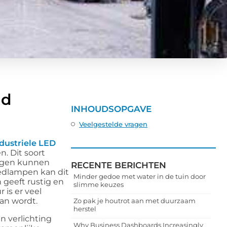
nd
INHOUDSOPGAVE
Veelgestelde vragen
dustriele LED
. Dit soort
dagen kunnen
RECENTE BERICHTEN
ledlampen kan dit
Minder gedoe met water in de tuin door
n geeft rustig en
slimme keuzes
 is er veel
an wordt.
Zo pak je houtrot aan met duurzaam
herstel
n verlichting
Why Business Dashboards Increasingly