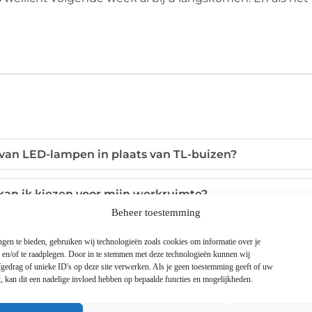
 van LED-lampen in plaats van TL-buizen?
 kan ik kiezen voor mijn werkruimte?
Beheer toestemming
n ik besparen met LED-verlichting?
gen te bieden, gebruiken wij technologieën zoals cookies om informatie over je
n en/of te raadplegen. Door in te stemmen met deze technologieën kunnen wij
gedrag of unieke ID's op deze site verwerken. Als je geen toestemming geeft of uw
lampen biedt Led Design Holland aan?
, kan dit een nadelige invloed hebben op bepaalde functies en mogelijkheden.