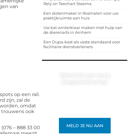
zamenlijke
Rely on Teechart Steema
gen van
Een slotenmaker in Rosmalen voor uw
praktijkruimte aan huis
Uw kat winterklaar maken met hulp van
de dierenarts in Arnhem
Een Dupa-kast als vaste standaard voor
facilitaire dienstverleners
Word lid van onze
blogcommunity!
Heb je een verhaal te vertellen? Deel
pots op een rail.
jouw kennis en ervaringen met een
 zijn, zal de
breed publiek op ons blogplatform.
t worden, omdat
Word lid en begin meteen.
s trouwens ook
MELD JE NU AAN
 (076 – 888 33 00
allemaal meezit,