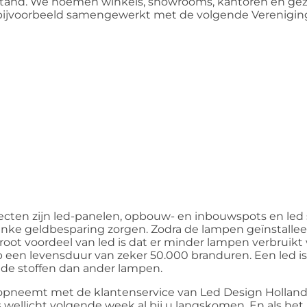
rstand. We noemen winkels, showrooms, kantoren en ge
bijvoorbeeld samengewerkt met de volgende Verenigin
ecten zijn led-panelen, opbouw- en inbouwspots en led s
linke geldbesparing zorgen. Zodra de lampen geïnstalleerd
oot voordeel van led is dat er minder lampen verbruik
 een levensduur van zeker 50.000 branduren. Een led i
ende stoffen dan ander lampen.
t opneemt met de klantenservice van Led Design Holland
wellicht volgende week al bij u langskomen. En als het 