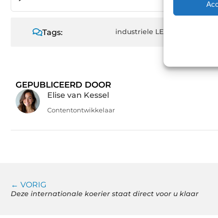
Is LED een 
Acc
industriele LED verlichting
,
Tags:
GEPUBLICEERD DOOR
Elise van Kessel
Contentontwikkelaar
← VORIG
Deze internationale koerier staat direct voor u klaar