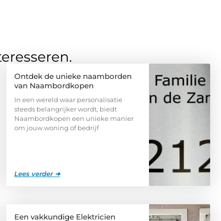
teresseren.
Ontdek de unieke naamborden
van Naambordkopen
In een wereld waar personalisatie
steeds belangrijker wordt, biedt
Naambordkopen een unieke manier
om jouw woning of bedrijf
Lees verder ➜
Een vakkundige Elektricien