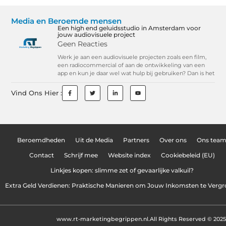
Media en Beroemde mensen
Een high end geluidsstudio in Amsterdam voor
jouw audiovisuele project
Geen Reacties
Werk je aan een audiovisuele projecten zoals een film,
een radiocommercial of aan de ontwikkeling van een
app en kun je daar wel wat hulp bij gebruiken? Dan is het
Vind Ons Hier :
Beroemdheden
Uit de Media
Partners
Over ons
Ons tea
Contact
Schrijf mee
Website index
Cookiebeleid (EU)
Linkjes kopen: slimme zet of gevaarlijke valkuil?
Extra Geld Verdienen: Praktische Manieren om Jouw Inkomsten te Vergr
www.rt-marketingbegrippen.nl.
All Rights Reserved © 2025