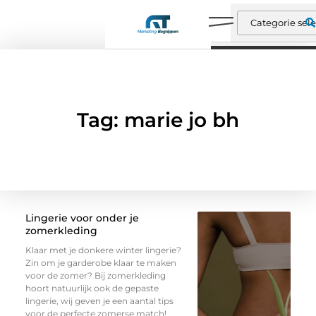
Tag: marie jo bh
Lingerie voor onder je
zomerkleding
Klaar met je donkere winter lingerie?
Zin om je garderobe klaar te maken
voor de zomer? Bij zomerkleding
hoort natuurlijk ook de gepaste
lingerie, wij geven je een aantal tips
voor de perfecte zomerse match!