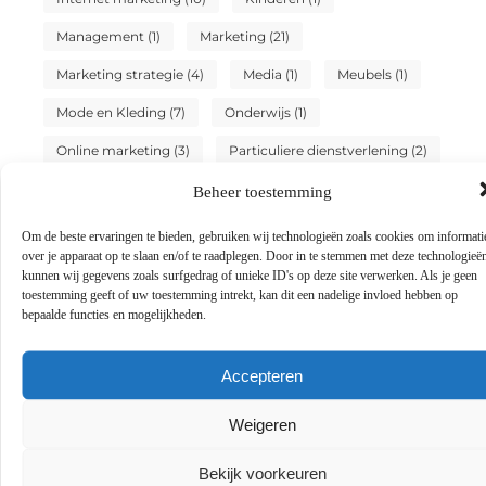
Management
(1)
Marketing
(21)
Marketing strategie
(4)
Media
(1)
Meubels
(1)
Mode en Kleding
(7)
Onderwijs
(1)
Online marketing
(3)
Particuliere dienstverlening
(2)
Sport
(3)
Testing
(1)
Tuin en buitenleven
(2)
Beheer toestemming
Tweewielers
(4)
Vakantie
(6)
Om de beste ervaringen te bieden, gebruiken wij technologieën zoals cookies om informati
over je apparaat op te slaan en/of te raadplegen. Door in te stemmen met deze technologieë
Vervoer en transport
(3)
Winkelen
(19)
kunnen wij gegevens zoals surfgedrag of unieke ID's op deze site verwerken. Als je geen
toestemming geeft of uw toestemming intrekt, kan dit een nadelige invloed hebben op
Woning en Tuin
(10)
Zakelijk
(10)
bepaalde functies en mogelijkheden.
Zakelijke dienstverlening
(8)
Accepteren
Zoekmachine marketing
(2)
Zoekmachine optimalisatie
(1)
Zorg
(1)
Weigeren
Bekijk voorkeuren