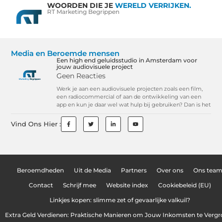
WOORDEN DIE JE
WERELD VERRIJKEN.
RT Marketing Begrippen
Media en Beroemde mensen
Een high end geluidsstudio in Amsterdam voor
jouw audiovisuele project
Geen Reacties
Werk je aan een audiovisuele projecten zoals een film,
een radiocommercial of aan de ontwikkeling van een
app en kun je daar wel wat hulp bij gebruiken? Dan is het
Vind Ons Hier :
Beroemdheden
Uit de Media
Partners
Over ons
Ons tea
Contact
Schrijf mee
Website index
Cookiebeleid (EU)
Linkjes kopen: slimme zet of gevaarlijke valkuil?
Extra Geld Verdienen: Praktische Manieren om Jouw Inkomsten te Vergr