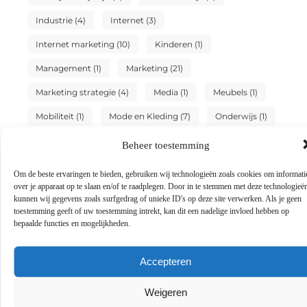
Industrie
(4)
Internet
(3)
Internet marketing
(10)
Kinderen
(1)
Management
(1)
Marketing
(21)
Marketing strategie
(4)
Media
(1)
Meubels
(1)
Mobiliteit
(1)
Mode en Kleding
(7)
Onderwijs
(1)
Online marketing
(3)
Particuliere dienstverlening
(2)
Beheer toestemming
Sport
(3)
Testing
(1)
Tuin en buitenleven
(2)
Om de beste ervaringen te bieden, gebruiken wij technologieën zoals cookies om informati
over je apparaat op te slaan en/of te raadplegen. Door in te stemmen met deze technologieë
Tweewielers
(4)
Vakantie
(6)
kunnen wij gegevens zoals surfgedrag of unieke ID's op deze site verwerken. Als je geen
toestemming geeft of uw toestemming intrekt, kan dit een nadelige invloed hebben op
Vervoer en transport
(3)
Winkelen
(19)
bepaalde functies en mogelijkheden.
Woning en Tuin
(10)
Zakelijk
(10)
Zakelijke dienstverlening
(8)
Accepteren
Zoekmachine marketing
(2)
Weigeren