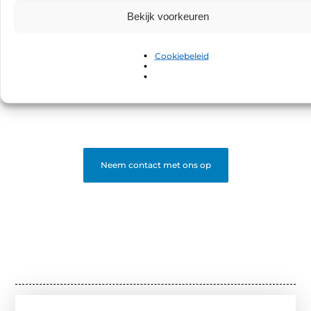
Zoekmachine optimalisatie
(1)
Zorg
(1)
Bekijk voorkeuren
Sluit je aan bij ons blognetwerk!
Cookiebeleid
Bloggen is leuker samen! Word deel van een platform
waar schrijvers en lezers elkaar vinden. Registreer en
start met bloggen.
❝
Begin nu en word een gewaardeerde blogger op ons
platform.
❞
Neem contact met ons op