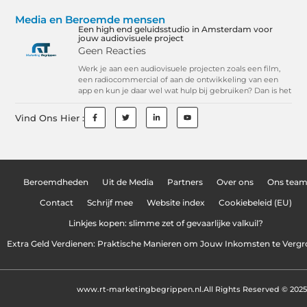
Media en Beroemde mensen
Een high end geluidsstudio in Amsterdam voor
jouw audiovisuele project
Geen Reacties
Werk je aan een audiovisuele projecten zoals een film,
een radiocommercial of aan de ontwikkeling van een
app en kun je daar wel wat hulp bij gebruiken? Dan is het
Vind Ons Hier :
Beroemdheden
Uit de Media
Partners
Over ons
Ons tea
Contact
Schrijf mee
Website index
Cookiebeleid (EU)
Linkjes kopen: slimme zet of gevaarlijke valkuil?
Extra Geld Verdienen: Praktische Manieren om Jouw Inkomsten te Vergr
www.rt-marketingbegrippen.nl.
All Rights Reserved © 2025