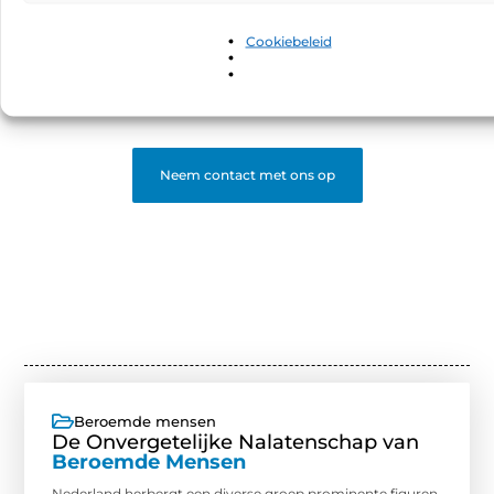
Bloggen is leuker samen! Word deel van een platform
waar schrijvers en lezers elkaar vinden. Registreer en
Cookiebeleid
start met bloggen.
❝
Begin nu en word een gewaardeerde blogger op ons
platform.
❞
Neem contact met ons op
Beroemde mensen
De Onvergetelijke Nalatenschap van
Beroemde Mensen
Nederland herbergt een diverse groep prominente figuren