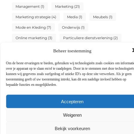
Management
(1)
Marketing
(21)
Marketing strategie
(4)
Media
(1)
Meubels
(1)
Mode en Kleding
(7)
Onderwijs
(1)
Online marketing
(3)
Particuliere dienstverlening
(2)
Sport
(3)
Testing
(1)
Tuin en buitenleven
(2)
Beheer toestemming
Tweewielers
(4)
Vakantie
(6)
Om de beste ervaringen te bieden, gebruiken wij technologieën zoals cookies om informati
over je apparaat op te slaan en/of te raadplegen. Door in te stemmen met deze technologieë
Vervoer en transport
(3)
Winkelen
(19)
kunnen wij gegevens zoals surfgedrag of unieke ID's op deze site verwerken. Als je geen
toestemming geeft of uw toestemming intrekt, kan dit een nadelige invloed hebben op
Woning en Tuin
(10)
Zakelijk
(10)
bepaalde functies en mogelijkheden.
Zakelijke dienstverlening
(8)
Zoekmachine marketing
(2)
Accepteren
Zoekmachine optimalisatie
(1)
Zorg
(1)
Weigeren
Bekijk voorkeuren
Sluit je aan bij ons blognetwerk!