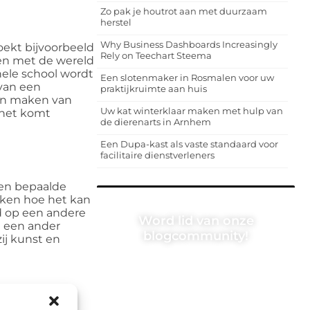
Zo pak je houtrot aan met duurzaam
herstel
Why Business Dashboards Increasingly
oekt bijvoorbeeld
Rely on Teechart Steema
ken met de wereld
hele school wordt
Een slotenmaker in Rosmalen voor uw
 van een
praktijkruimte aan huis
 en maken van
Uw kat winterklaar maken met hulp van
 het komt
de dierenarts in Arnhem
Een Dupa-kast als vaste standaard voor
facilitaire dienstverleners
een bepaalde
ekken hoe het kan
ld op een andere
Word lid van onze
t een ander
blogcommunity!
ij kunst en
Heb je een verhaal te vertellen? Deel
jouw kennis en ervaringen met een
breed publiek op ons blogplatform.
Word lid en begin meteen.