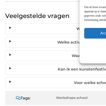
Om de beste ervarin
apparaat op te slaa
Veelgestelde vragen
gegevens zoals surf
toestemming intrekt
Wat is een dag
Acc
Welke activiteiten kunne
Waarom is kunst 
Kan ik een kunstenfestiv
Voor welke scho
Workshops school
Tags: