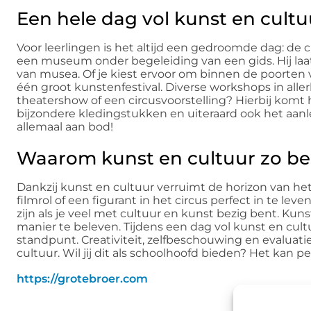
Een hele dag vol kunst en cultuu
Voor leerlingen is het altijd een gedroomde dag: de 
een museum onder begeleiding van een gids. Hij laa
van musea. Of je kiest ervoor om binnen de poorten v
één groot kunstenfestival. Diverse workshops in allerl
theatershow of een circusvoorstelling? Hierbij kom
bijzondere kledingstukken en uiteraard ook het aanle
allemaal aan bod!
Waarom kunst en cultuur zo bel
Dankzij kunst en cultuur verruimt de horizon van he
filmrol of een figurant in het circus perfect in te l
zijn als je veel met cultuur en kunst bezig bent. K
manier te beleven. Tijdens een dag vol kunst en cult
standpunt. Creativiteit, zelfbeschouwing en evaluati
cultuur. Wil jij dit als schoolhoofd bieden? Het kan pe
https://grotebroer.com