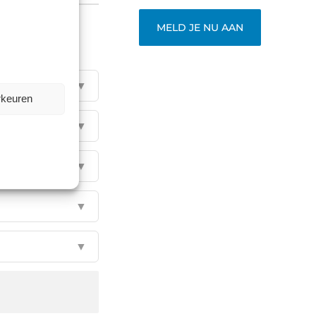
MELD JE NU AAN
▼
rkeuren
▼
▼
▼
▼