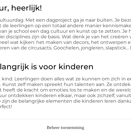
r, heerlijk!
cultuurdag. Met een dagproject ga je naar buiten. Je bez
t de leerlingen op een totaal andere manier kennisma
an je school een dag cultuur en kunst op te zetten. Je 
ei disciplines zijn de basis. Wat denk je van het creëren
t heel wat kijken: het maken van decors, het ontwerpen
ren van de circusacts. Goochelen, jongleren, slapstick…
angrijk is voor kinderen
t kind. Leerlingen doen alles wat ze kunnen om zich in 
even. Kunst zelf maken spreekt hun talenten aan. Ze ontd
unst heeft de kracht om emoties los te maken en de were
uur ontdekken kinderen elkaar, maar ook zichzelf, vanui
e zijn de belangrijke elementen die kinderen leren dankz
rfect!
Beheer toestemming