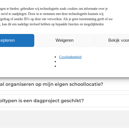
gen te bieden, gebruiken wij technologieën zoals cookies om informatie over je
n en/of te raadplegen. Door in te stemmen met deze technologieën kunnen wij
gedrag of unieke ID's op deze site verwerken. Als je geen toestemming geeft of uw
, kan dit een nadelige invloed hebben op bepaalde functies en mogelijkheden.
project kunstenfestival op school?
epteren
Weigeren
Bekijk voo
n tijdens een kunstenfestival plaatsvinden?
Cookiebeleid
en cultuur belangrijk voor kinderen?
al organiseren op mijn eigen schoollocatie?
oltypen is een dagproject geschikt?