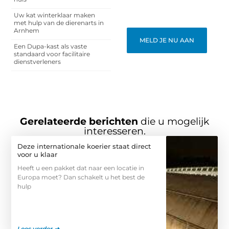
blogplatform. Word lid en
begin meteen.
Uw kat winterklaar maken
met hulp van de dierenarts in
Arnhem
MELD JE NU AAN
Een Dupa-kast als vaste
standaard voor facilitaire
dienstverleners
Gerelateerde berichten
die u mogelijk
interesseren.
Deze internationale koerier staat direct
voor u klaar
Heeft u een pakket dat naar een locatie in
Europa moet? Dan schakelt u het best de
hulp
Lees verder ➜