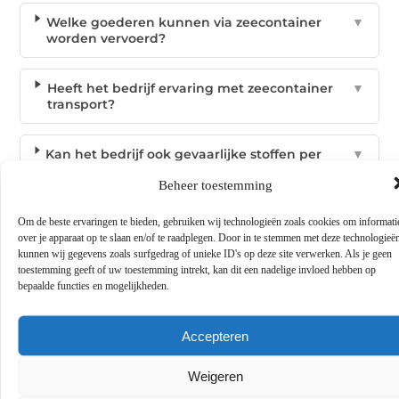
Welke goederen kunnen via zeecontainer
▼
worden vervoerd?
Heeft het bedrijf ervaring met zeecontainer
▼
transport?
Kan het bedrijf ook gevaarlijke stoffen per
▼
zeecontainer vervoeren?
Beheer toestemming
Hoe bepaal ik of zeecontainer transport
▼
Om de beste ervaringen te bieden, gebruiken wij technologieën zoals cookies om informati
geschikt is voor mijn goederen?
over je apparaat op te slaan en/of te raadplegen. Door in te stemmen met deze technologieë
kunnen wij gegevens zoals surfgedrag of unieke ID's op deze site verwerken. Als je geen
toestemming geeft of uw toestemming intrekt, kan dit een nadelige invloed hebben op
bepaalde functies en mogelijkheden.
Tags:
Zeecontainer transport
Accepteren
Weigeren