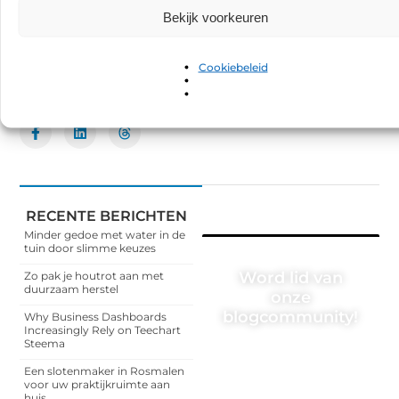
GEPUBLICEERD DOOR
Bekijk voorkeuren
Elise van Kessel
Contentontwikkelaar
Cookiebeleid
Deel dit:
RECENTE BERICHTEN
Minder gedoe met water in de
tuin door slimme keuzes
Word lid van
Zo pak je houtrot aan met
duurzaam herstel
onze
blogcommunity!
Why Business Dashboards
Increasingly Rely on Teechart
Steema
Heb je een verhaal te
vertellen? Deel jouw
Een slotenmaker in Rosmalen
kennis en ervaringen met
voor uw praktijkruimte aan
een breed publiek op ons
huis