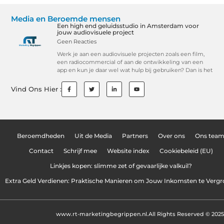
Media en Beroemde mensen
Een high end geluidsstudio in Amsterdam voor
jouw audiovisuele project
Geen Reacties
Werk je aan een audiovisuele projecten zoals een film,
een radiocommercial of aan de ontwikkeling van een
app en kun je daar wel wat hulp bij gebruiken? Dan is het
Vind Ons Hier :
Beroemdheden
Uit de Media
Partners
Over ons
Ons tea
Contact
Schrijf mee
Website index
Cookiebeleid (EU)
Linkjes kopen: slimme zet of gevaarlijke valkuil?
Extra Geld Verdienen: Praktische Manieren om Jouw Inkomsten te Vergr
www.rt-marketingbegrippen.nl.
All Rights Reserved © 2025