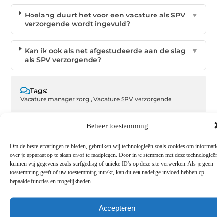
Hoelang duurt het voor een vacature als SPV
▼
verzorgende wordt ingevuld?
Kan ik ook als net afgestudeerde aan de slag
▼
als SPV verzorgende?
Tags:
Vacature manager zorg
,
Vacature SPV verzorgende
Beheer toestemming
Om de beste ervaringen te bieden, gebruiken wij technologieën zoals cookies om informati
GEPUBLICEERD DOOR
over je apparaat op te slaan en/of te raadplegen. Door in te stemmen met deze technologieë
Elise van Kessel
kunnen wij gegevens zoals surfgedrag of unieke ID's op deze site verwerken. Als je geen
toestemming geeft of uw toestemming intrekt, kan dit een nadelige invloed hebben op
Contentontwikkelaar
bepaalde functies en mogelijkheden.
Deel dit:
Accepteren