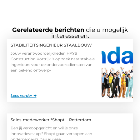
Gerelateerde berichten
die u mogelijk
interesseren.
STABILITEITSINGENIEUR STAALBOUW
Jouw verantwoordelijkheden HAYS
Construction Kortrijk is op zoek naar stabiele
ingenieurs voor de onderzoeksdiensten van
een bekend ontwerp-
Lees verder ➜
Sales medewerker *Shopt – Rotterdam
Ben jij verkoopgericht en wil je onze
innovatieve app * Shopt gaan verkopen aan
ondernemers? Dan is deze