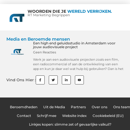
WOORDEN DIE JE
WERELD VERRIJKEN.
RT Marketing Begrippen
Media en Beroemde mensen
Een high end geluidsstudio in Amsterdam voor
jouw audiovisuele project
Geen Reacties
Werk je aan een audiovisuele projecten zoals een film,
een radiocommercial of aan de ontwikkeling van een
app en kun je daar wel wat hulp bij gebruiken? Dan is het
Vind Ons Hier :
Beroemdheden
Uit de Media
Partners
Over ons
Ons tea
Contact
Schrijf mee
Website index
Cookiebeleid (EU)
Linkjes kopen: slimme zet of gevaarlijke valkuil?