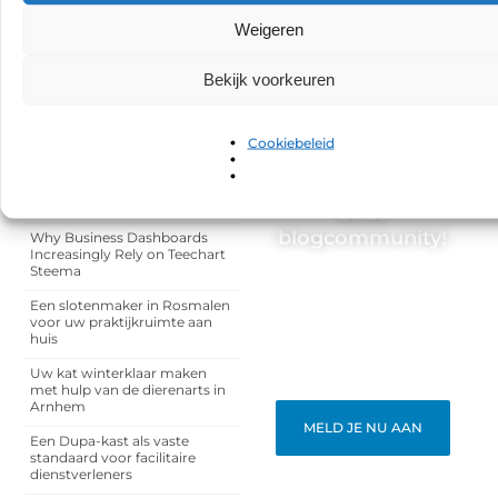
Weigeren
Bekijk voorkeuren
RECENTE BERICHTEN
Minder gedoe met water in de
Cookiebeleid
tuin door slimme keuzes
Word lid van
Zo pak je houtrot aan met
duurzaam herstel
onze
blogcommunity!
Why Business Dashboards
Increasingly Rely on Teechart
Steema
Heb je een verhaal te
vertellen? Deel jouw
Een slotenmaker in Rosmalen
kennis en ervaringen met
voor uw praktijkruimte aan
een breed publiek op ons
huis
blogplatform. Word lid en
begin meteen.
Uw kat winterklaar maken
met hulp van de dierenarts in
Arnhem
MELD JE NU AAN
Een Dupa-kast als vaste
standaard voor facilitaire
dienstverleners