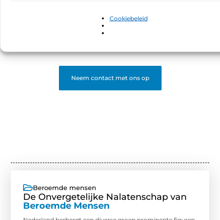
Bloggen is leuker samen! Word deel van een platform
waar schrijvers en lezers elkaar vinden. Registreer en
Cookiebeleid
start met bloggen.
❝
Begin nu en word een gewaardeerde blogger op ons
platform.
❞
Neem contact met ons op
Beroemde mensen
De Onvergetelijke Nalatenschap van
Beroemde Mensen
Nederland herbergt een diverse groep prominente figuren