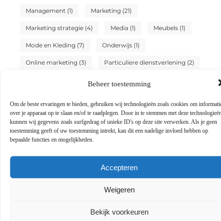
Management
(1)
Marketing
(21)
Marketing strategie
(4)
Media
(1)
Meubels
(1)
Mode en Kleding
(7)
Onderwijs
(1)
Online marketing
(3)
Particuliere dienstverlening
(2)
Sport
(3)
Testing
(1)
Tuin en buitenleven
(2)
Beheer toestemming
Tweewielers
(4)
Vakantie
(6)
Om de beste ervaringen te bieden, gebruiken wij technologieën zoals cookies om informati
over je apparaat op te slaan en/of te raadplegen. Door in te stemmen met deze technologieë
Vervoer en transport
(3)
Winkelen
(19)
kunnen wij gegevens zoals surfgedrag of unieke ID's op deze site verwerken. Als je geen
toestemming geeft of uw toestemming intrekt, kan dit een nadelige invloed hebben op
Woning en Tuin
(10)
Zakelijk
(10)
bepaalde functies en mogelijkheden.
Zakelijke dienstverlening
(8)
Zoekmachine marketing
(2)
Accepteren
Zoekmachine optimalisatie
(1)
Zorg
(1)
Weigeren
Bekijk voorkeuren
Sluit je aan bij ons blognetwerk!