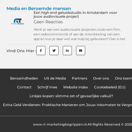
Media en Beroemde mensen
Een high end geluidsstudio in Amsterdam voor
jouw audiovisuele project
Geen Reacties
Werk je aan een audiovisuele projecten zoals een film,
een radiocommercial of aan de ontwikkeling van een
app en kun je daar wel wat hulp bij gebruiken? Dan is het
Vind Ons Hier :
Beroemdheden
Uit de Media
Partners
Over ons
Ons tea
Contact
Schrijf mee
Website index
Cookiebeleid (EU)
Linkjes kopen: slimme zet of gevaarlijke valkuil?
Extra Geld Verdienen: Praktische Manieren om Jouw Inkomsten te Vergr
www.rt-marketingbegrippen.nl.
All Rights Reserved © 2025