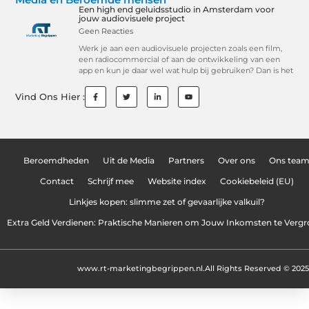
Een high end geluidsstudio in Amsterdam voor
jouw audiovisuele project
Geen Reacties
Werk je aan een audiovisuele projecten zoals een film,
een radiocommercial of aan de ontwikkeling van een
app en kun je daar wel wat hulp bij gebruiken? Dan is het
Vind Ons Hier :
Beroemdheden
Uit de Media
Partners
Over ons
Ons tea
Contact
Schrijf mee
Website index
Cookiebeleid (EU)
Linkjes kopen: slimme zet of gevaarlijke valkuil?
Extra Geld Verdienen: Praktische Manieren om Jouw Inkomsten te Vergr
www.rt-marketingbegrippen.nl.
All Rights Reserved © 2025