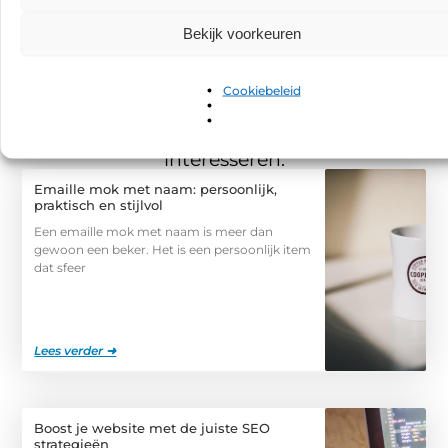
standaard voor facilitaire
dienstverleners
Bekijk voorkeuren
Cookiebeleid
Gerelateerde berichten
die u mogelijk
interesseren.
Emaille mok met naam: persoonlijk,
praktisch en stijlvol
Een emaille mok met naam is meer dan
gewoon een beker. Het is een persoonlijk item
dat sfeer
Lees verder ➜
Boost je website met de juiste SEO
strategieën