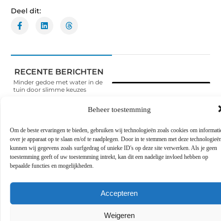
Deel dit:
RECENTE BERICHTEN
Minder gedoe met water in de
tuin door slimme keuzes
Word lid van
Zo pak je houtrot aan met
Beheer toestemming
duurzaam herstel
onze
blogcommunity!
Why Business Dashboards
Om de beste ervaringen te bieden, gebruiken wij technologieën zoals cookies om informati
Increasingly Rely on Teechart
over je apparaat op te slaan en/of te raadplegen. Door in te stemmen met deze technologieë
Steema
Heb je een verhaal te
kunnen wij gegevens zoals surfgedrag of unieke ID's op deze site verwerken. Als je geen
vertellen? Deel jouw
toestemming geeft of uw toestemming intrekt, kan dit een nadelige invloed hebben op
Een slotenmaker in Rosmalen
kennis en ervaringen met
voor uw praktijkruimte aan
bepaalde functies en mogelijkheden.
een breed publiek op ons
huis
blogplatform. Word lid en
begin meteen.
Uw kat winterklaar maken
Accepteren
met hulp van de dierenarts in
Arnhem
MELD JE NU AAN
Weigeren
Een Dupa-kast als vaste