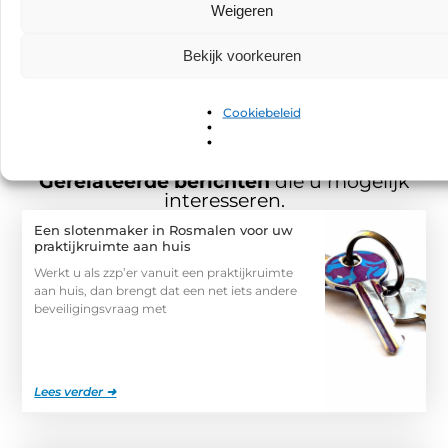
Arnhem
Weigeren
MELD JE NU AAN
Een Dupa-kast als vaste
standaard voor facilitaire
Bekijk voorkeuren
dienstverleners
Cookiebeleid
Gerelateerde berichten
die u mogelijk
interesseren.
Een slotenmaker in Rosmalen voor uw
praktijkruimte aan huis
Werkt u als zzp’er vanuit een praktijkruimte
aan huis, dan brengt dat een net iets andere
beveiligingsvraag met
Lees verder ➜