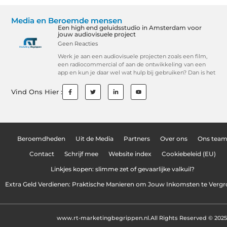
Media en Beroemde mensen
Een high end geluidsstudio in Amsterdam voor
jouw audiovisuele project
Geen Reacties
Werk je aan een audiovisuele projecten zoals een film,
een radiocommercial of aan de ontwikkeling van een
app en kun je daar wel wat hulp bij gebruiken? Dan is het
Vind Ons Hier :
Beroemdheden
Uit de Media
Partners
Over ons
Ons tea
Contact
Schrijf mee
Website index
Cookiebeleid (EU)
Linkjes kopen: slimme zet of gevaarlijke valkuil?
Extra Geld Verdienen: Praktische Manieren om Jouw Inkomsten te Vergr
www.rt-marketingbegrippen.nl.
All Rights Reserved © 2025