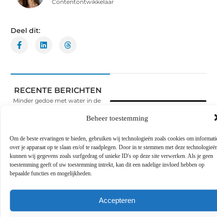
Contentontwikkelaar
Deel dit:
RECENTE BERICHTEN
Minder gedoe met water in de
tuin door slimme keuzes
Beheer toestemming
Word lid van
Zo pak je houtrot aan met
duurzaam herstel
onze
Om de beste ervaringen te bieden, gebruiken wij technologieën zoals cookies om informati
blogcommunity!
Why Business Dashboards
over je apparaat op te slaan en/of te raadplegen. Door in te stemmen met deze technologieë
Increasingly Rely on Teechart
kunnen wij gegevens zoals surfgedrag of unieke ID's op deze site verwerken. Als je geen
Steema
Heb je een verhaal te
toestemming geeft of uw toestemming intrekt, kan dit een nadelige invloed hebben op
vertellen? Deel jouw
bepaalde functies en mogelijkheden.
Een slotenmaker in Rosmalen
kennis en ervaringen met
voor uw praktijkruimte aan
een breed publiek op ons
huis
blogplatform. Word lid en
begin meteen.
Accepteren
Uw kat winterklaar maken
met hulp van de dierenarts in