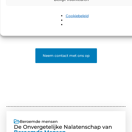
Sluit je aan bij ons blognetwerk!
Bloggen is leuker samen! Word deel van een platform
Cookiebeleid
waar schrijvers en lezers elkaar vinden. Registreer en
start met bloggen.
❝
Begin nu en word een gewaardeerde blogger op ons
platform.
❞
Neem contact met ons op
Beroemde mensen
De Onvergetelijke Nalatenschap van