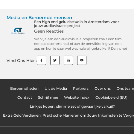
Media en Beroemde mensen
Een high end geluidsstudio in Amsterdam voor
jouw audiovisuele project
Geen Reacties
Werk je aan een audiovisuele projecten zoals een film,
een radiocommercial of aan de ontwikkeling van een
app en kun je daar wel wat hulp bij gebruiken? Dan is het
Vind Ons Hier :
Beroemdheden
Uit de Media
Partners
Over ons
Ons tea
Contact
Schrijf mee
Website index
Cookiebeleid (EU)
Linkjes kopen: slimme zet of gevaarlijke valkuil?
Extra Geld Verdienen: Praktische Manieren om Jouw Inkomsten te Vergr