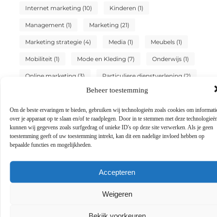
Internet marketing
(10)
Kinderen
(1)
Management
(1)
Marketing
(21)
Marketing strategie
(4)
Media
(1)
Meubels
(1)
Mobiliteit
(1)
Mode en Kleding
(7)
Onderwijs
(1)
Online marketing
(3)
Particuliere dienstverlening
(2)
Beheer toestemming
Sport
(3)
Testing
(1)
Tuin en buitenleven
(2)
Tweewielers
(4)
Vakantie
(6)
Om de beste ervaringen te bieden, gebruiken wij technologieën zoals cookies om informati
over je apparaat op te slaan en/of te raadplegen. Door in te stemmen met deze technologieë
Vervoer en transport
(3)
Winkelen
(19)
kunnen wij gegevens zoals surfgedrag of unieke ID's op deze site verwerken. Als je geen
toestemming geeft of uw toestemming intrekt, kan dit een nadelige invloed hebben op
Woning en Tuin
(10)
Zakelijk
(10)
bepaalde functies en mogelijkheden.
Zakelijke dienstverlening
(8)
Accepteren
Zoekmachine marketing
(2)
Weigeren
Zoekmachine optimalisatie
(1)
Zorg
(1)
Bekijk voorkeuren