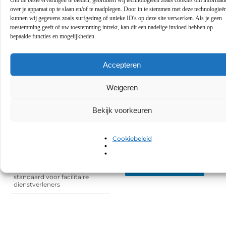
over je apparaat op te slaan en/of te raadplegen. Door in te stemmen met deze technologieë
kunnen wij gegevens zoals surfgedrag of unieke ID's op deze site verwerken. Als je geen
RECENTE BERICHTEN
toestemming geeft of uw toestemming intrekt, kan dit een nadelige invloed hebben op
Minder gedoe met water in de
bepaalde functies en mogelijkheden.
tuin door slimme keuzes
Word lid van
Zo pak je houtrot aan met
duurzaam herstel
Accepteren
onze
blogcommunity!
Why Business Dashboards
Increasingly Rely on Teechart
Weigeren
Steema
Heb je een verhaal te
vertellen? Deel jouw
Een slotenmaker in Rosmalen
kennis en ervaringen met
Bekijk voorkeuren
voor uw praktijkruimte aan
een breed publiek op ons
huis
blogplatform. Word lid en
begin meteen.
Cookiebeleid
Uw kat winterklaar maken
met hulp van de dierenarts in
Arnhem
MELD JE NU AAN
Een Dupa-kast als vaste
standaard voor facilitaire
dienstverleners