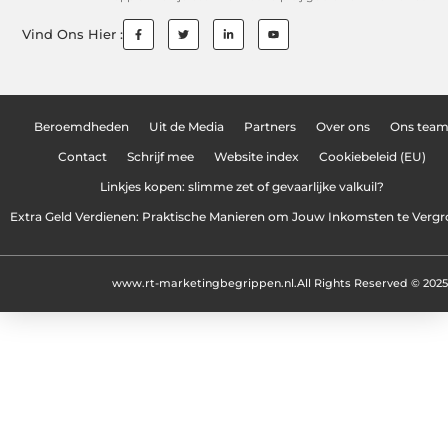
Vind Ons Hier :
Beroemdheden
Uit de Media
Partners
Over ons
Ons tea
Contact
Schrijf mee
Website index
Cookiebeleid (EU)
Linkjes kopen: slimme zet of gevaarlijke valkuil?
Extra Geld Verdienen: Praktische Manieren om Jouw Inkomsten te Vergr
www.rt-marketingbegrippen.nl.
All Rights Reserved © 2025