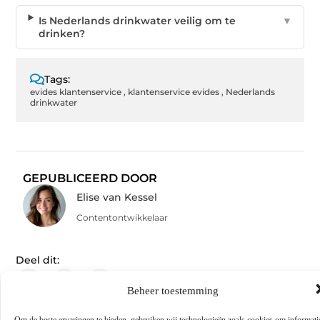
Is Nederlands drinkwater veilig om te
▼
drinken?
Tags:
evides klantenservice
,
klantenservice evides
,
Nederlands
drinkwater
GEPUBLICEERD DOOR
Elise van Kessel
Contentontwikkelaar
Deel dit:
Beheer toestemming
Om de beste ervaringen te bieden, gebruiken wij technologieën zoals cookies om informati