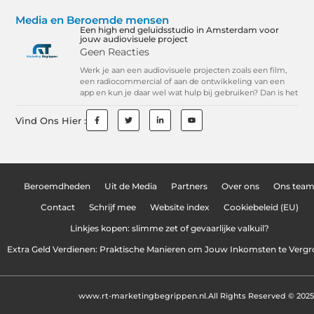
Media en Beroemde mensen
Een high end geluidsstudio in Amsterdam voor
jouw audiovisuele project
Geen Reacties
Werk je aan een audiovisuele projecten zoals een film,
een radiocommercial of aan de ontwikkeling van een
app en kun je daar wel wat hulp bij gebruiken? Dan is het
Vind Ons Hier :
Beroemdheden
Uit de Media
Partners
Over ons
Ons tea
Contact
Schrijf mee
Website index
Cookiebeleid (EU)
Linkjes kopen: slimme zet of gevaarlijke valkuil?
Extra Geld Verdienen: Praktische Manieren om Jouw Inkomsten te Vergr
www.rt-marketingbegrippen.nl.
All Rights Reserved © 2025