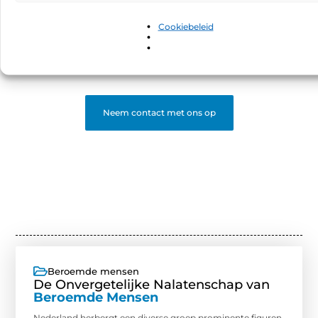
Bloggen is leuker samen! Word deel van een platform
waar schrijvers en lezers elkaar vinden. Registreer en
Cookiebeleid
start met bloggen.
❝
Begin nu en word een gewaardeerde blogger op ons
platform.
❞
Neem contact met ons op
Beroemde mensen
De Onvergetelijke Nalatenschap van
Beroemde Mensen
Nederland herbergt een diverse groep prominente figuren