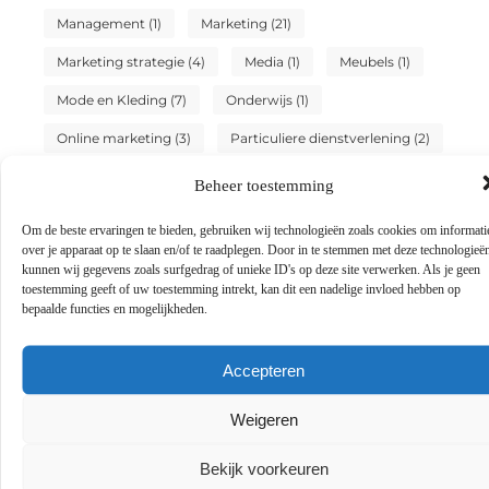
Management
(1)
Marketing
(21)
Marketing strategie
(4)
Media
(1)
Meubels
(1)
Mode en Kleding
(7)
Onderwijs
(1)
Online marketing
(3)
Particuliere dienstverlening
(2)
Sport
(3)
Testing
(1)
Tuin en buitenleven
(2)
Beheer toestemming
Tweewielers
(4)
Vakantie
(6)
Om de beste ervaringen te bieden, gebruiken wij technologieën zoals cookies om informati
over je apparaat op te slaan en/of te raadplegen. Door in te stemmen met deze technologieë
Vervoer en transport
(3)
Winkelen
(19)
kunnen wij gegevens zoals surfgedrag of unieke ID's op deze site verwerken. Als je geen
toestemming geeft of uw toestemming intrekt, kan dit een nadelige invloed hebben op
Woning en Tuin
(10)
Zakelijk
(10)
bepaalde functies en mogelijkheden.
Zakelijke dienstverlening
(8)
Zoekmachine marketing
(2)
Accepteren
Zoekmachine optimalisatie
(1)
Zorg
(1)
Weigeren
Bekijk voorkeuren
Sluit je aan bij ons blognetwerk!