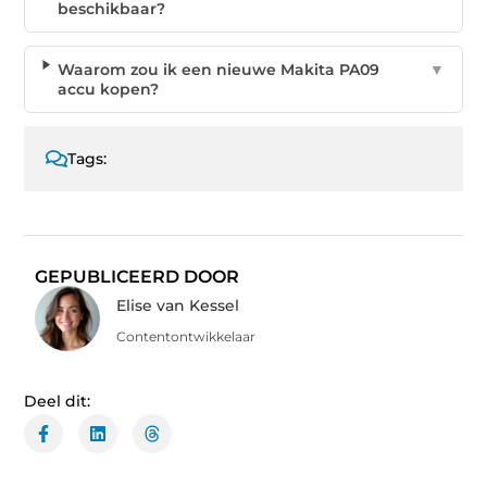
beschikbaar?
Waarom zou ik een nieuwe Makita PA09
▼
accu kopen?
Tags:
GEPUBLICEERD DOOR
Elise van Kessel
Contentontwikkelaar
Deel dit: