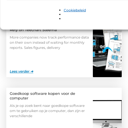
Cookiebeleid
Gerelateerde berichten
die u mogelijk
interesseren.
Why Business Dashboards Increasingly
Rely on Teechart Steema
More companies now track performance data
on their own instead of waiting for monthly
reports. Sales figures, delivery
Lees verder ➜
Goedkoop software kopen voor de
computer
Als je op zoek bent naar goedkope software
om te gebruiken op je computer, dan zijn er
verschillende