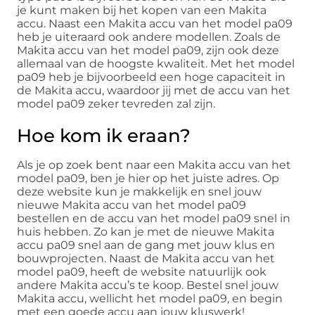
je kunt maken bij het kopen van een Makita
accu. Naast een Makita accu van het model pa09
heb je uiteraard ook andere modellen. Zoals de
Makita accu van het model pa09, zijn ook deze
allemaal van de hoogste kwaliteit. Met het model
pa09 heb je bijvoorbeeld een hoge capaciteit in
de Makita accu, waardoor jij met de accu van het
model pa09 zeker tevreden zal zijn.
Hoe kom ik eraan?
Als je op zoek bent naar een Makita accu van het
model pa09, ben je hier op het juiste adres. Op
deze website kun je makkelijk en snel jouw
nieuwe Makita accu van het model pa09
bestellen en de accu van het model pa09 snel in
huis hebben. Zo kan je met de nieuwe Makita
accu pa09 snel aan de gang met jouw klus en
bouwprojecten. Naast de Makita accu van het
model pa09, heeft de website natuurlijk ook
andere Makita accu’s te koop. Bestel snel jouw
Makita accu, wellicht het model pa09, en begin
met een goede accu aan jouw kluswerk!