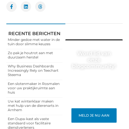
RECENTE BERICHTEN
Minder gedoe met water in de
tuin door slimme keuzes
Word lid van
Zo pak je houtrot aan met
duurzaam herstel
onze
blogcommunity!
Why Business Dashboards
Increasingly Rely on Teechart
Steema
Heb je een verhaal te
vertellen? Deel jouw
Een slotenmaker in Rosmalen
kennis en ervaringen met
voor uw praktijkruimte aan
een breed publiek op ons
huis
blogplatform. Word lid en
begin meteen.
Uw kat winterklaar maken
met hulp van de dierenarts in
Arnhem
MELD JE NU AAN
Een Dupa-kast als vaste
standaard voor facilitaire
dienstverleners