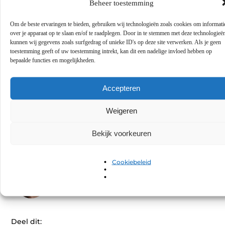
technische kennis?
Beheer toestemming
Om de beste ervaringen te bieden, gebruiken wij technologieën zoals cookies om informati
Welke voordelen heeft marketing
▼
over je apparaat op te slaan en/of te raadplegen. Door in te stemmen met deze technologieë
automation voor mijn bedrijf?
kunnen wij gegevens zoals surfgedrag of unieke ID's op deze site verwerken. Als je geen
toestemming geeft of uw toestemming intrekt, kan dit een nadelige invloed hebben op
bepaalde functies en mogelijkheden.
Hoe wordt een klantprofiel opgebouwd in
▼
het CRM-systeem?
Accepteren
Tags:
Weigeren
Bekijk voorkeuren
Cookiebeleid
GEPUBLICEERD DOOR
Elise van Kessel
Contentontwikkelaar
Deel dit: