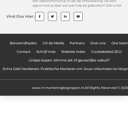
een radiocommercial of aan de ontwikkeling van een
app en kun je daar wel wat hulp bij gebruiken? Dan is het
Vind Ons Hier :
Beroemdheden
Uit de Media
Partners
Over ons
Ons tea
Contact
Schrijf mee
Website index
Cookiebeleid (EU)
Linkjes kopen: slimme zet of gevaarlijke valkuil?
Extra Geld Verdienen: Praktische Manieren om Jouw Inkomsten te Vergr
www.rt-marketingbegrippen.nl.
All Rights Reserved © 2025