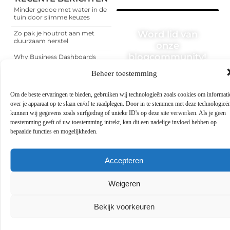
Minder gedoe met water in de
tuin door slimme keuzes
Word lid van
Zo pak je houtrot aan met
duurzaam herstel
onze
blogcommunity!
Why Business Dashboards
Increasingly Rely on Teechart
Steema
Beheer toestemming
Heb je een verhaal te
vertellen? Deel jouw
Een slotenmaker in Rosmalen
kennis en ervaringen met
Om de beste ervaringen te bieden, gebruiken wij technologieën zoals cookies om informati
voor uw praktijkruimte aan
een breed publiek op ons
huis
over je apparaat op te slaan en/of te raadplegen. Door in te stemmen met deze technologieë
blogplatform. Word lid en
begin meteen.
kunnen wij gegevens zoals surfgedrag of unieke ID's op deze site verwerken. Als je geen
Uw kat winterklaar maken
toestemming geeft of uw toestemming intrekt, kan dit een nadelige invloed hebben op
met hulp van de dierenarts in
bepaalde functies en mogelijkheden.
Arnhem
MELD JE NU AAN
Een Dupa-kast als vaste
standaard voor facilitaire
Accepteren
dienstverleners
Weigeren
Bekijk voorkeuren
Gerelateerde berichten
die u mogelijk