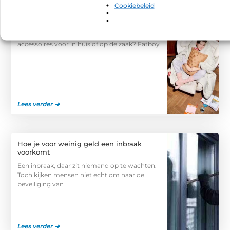
interesseren.
Cookiebeleid
Scandinavische meubels en accessoires
Op zoek naar originele design meubels en / of
accessoires voor in huis of op de zaak? Fatboy
Lees verder ➜
Hoe je voor weinig geld een inbraak
voorkomt
Een inbraak, daar zit niemand op te wachten.
Toch kijken mensen niet echt om naar de
beveiliging van
Lees verder ➜