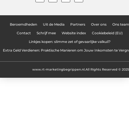
Beroemdheden
Uit de Media
Partners
Over ons
Ons tea
Contact
Schrijf mee
Website index
Cookiebeleid (EU)
Linkjes kopen: slimme zet of gevaarlijke valkuil?
Extra Geld Verdienen: Praktische Manieren om Jouw Inkomsten te Vergr
www.rt-marketingbegrippen.nl.
All Rights Reserved © 2025