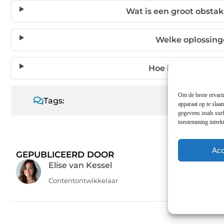
Wat is een groot obsta
Welke oplossinge
Hoe kan een onder
Om de beste ervarin
Tags:
apparaat op te slaa
gegevens zoals surf
toestemming intrekt
Acc
GEPUBLICEERD DOOR
Elise van Kessel
Contentontwikkelaar