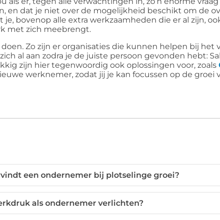
ou als er, tegen alle verwachtingen in, zo’n enorme vraag
en, en dat je niet over de mogelijkheid beschikt om de o
e, bovenop alle extra werkzaamheden die er al zijn, o
erk met zich meebrengt.
 doen. Zo zijn er organisaties die kunnen helpen bij het
zich al aan zodra je de juiste persoon gevonden hebt: Sal
lukkig zijn hier tegenwoordig ook oplossingen voor, zoals
uwe werknemer, zodat jij je kan focussen op de groei va
indt een ondernemer bij plotselinge groei?
erkdruk als ondernemer verlichten?