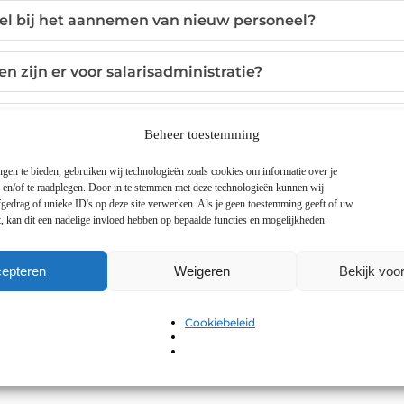
kel bij het aannemen van nieuw personeel?
n zijn er voor salarisadministratie?
nemer zich beter focussen op groei?
Beheer toestemming
gen te bieden, gebruiken wij technologieën zoals cookies om informatie over je
n en/of te raadplegen. Door in te stemmen met deze technologieën kunnen wij
gedrag of unieke ID's op deze site verwerken. Als je geen toestemming geeft of uw
, kan dit een nadelige invloed hebben op bepaalde functies en mogelijkheden.
epteren
Weigeren
Bekijk voo
Deel dit:
Cookiebeleid