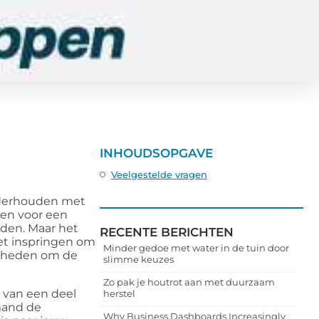
INHOUDSOPGAVE
Veelgestelde vragen
onderhouden met
gen voor een
uden. Maar het
RECENTE BERICHTEN
oet inspringen om
Minder gedoe met water in de tuin door
amheden om de
slimme keuzes
Zo pak je houtrot aan met duurzaam
 van een deel
herstel
mand de
Why Business Dashboards Increasingly