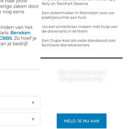
 is naar jouw
Rely on Teechart Steema
verige zaken door
ok nog eens
Een slotenmaker in Rosmalen voor uw
praktijkruimte aan huis
Uw kat winterklaar maken met hulp van
 vinden van het
de dierenarts in Arnhem
aris.
Bereken
CBBS
. Zo hoef je
Een Dupa-kast als vaste standaard voor
n je bedrijf.
facilitaire dienstverleners
Word lid van onze
blogcommunity!
Heb je een verhaal te vertellen? Deel
jouw kennis en ervaringen met een
breed publiek op ons blogplatform.
▼
Word lid en begin meteen.
▼
MELD JE NU AAN