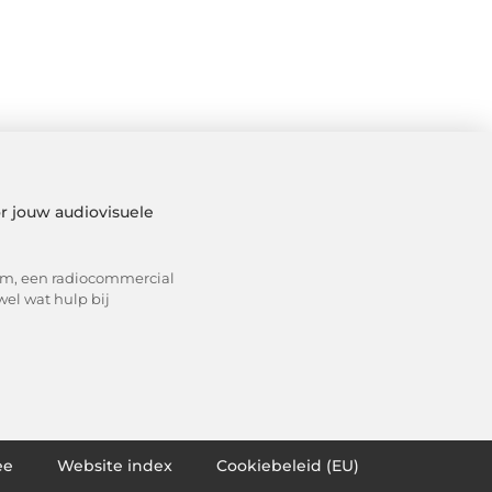
r jouw audiovisuele
ilm, een radiocommercial
wel wat hulp bij
ee
Website index
Cookiebeleid (EU)