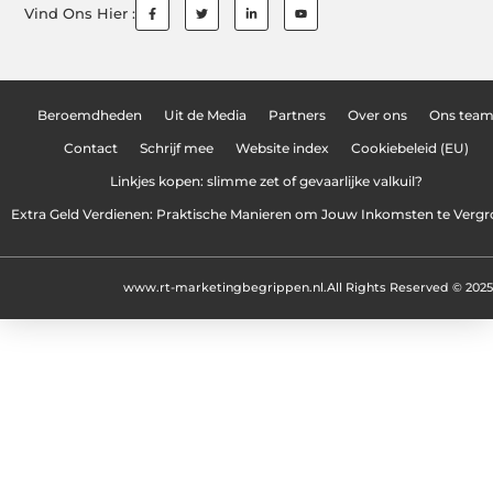
Vind Ons Hier :
Beroemdheden
Uit de Media
Partners
Over ons
Ons tea
Contact
Schrijf mee
Website index
Cookiebeleid (EU)
Linkjes kopen: slimme zet of gevaarlijke valkuil?
Extra Geld Verdienen: Praktische Manieren om Jouw Inkomsten te Vergr
www.rt-marketingbegrippen.nl.
All Rights Reserved © 2025