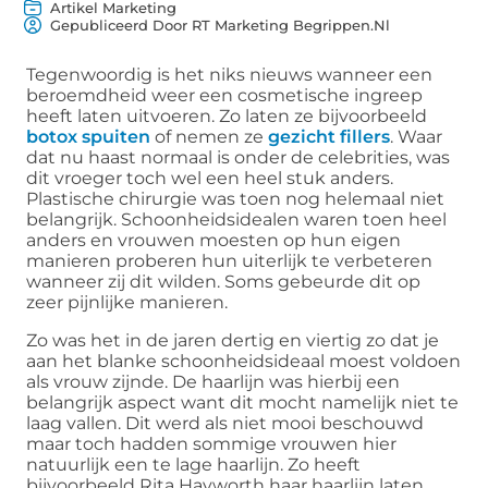
Artikel Marketing
Gepubliceerd Door RT Marketing Begrippen.nl
Tegenwoordig is het niks nieuws wanneer een
beroemdheid weer een cosmetische ingreep
heeft laten uitvoeren. Zo laten ze bijvoorbeeld
botox spuiten
of nemen ze
gezicht fillers
. Waar
dat nu haast normaal is onder de celebrities, was
dit vroeger toch wel een heel stuk anders.
Plastische chirurgie was toen nog helemaal niet
belangrijk. Schoonheidsidealen waren toen heel
anders en vrouwen moesten op hun eigen
manieren proberen hun uiterlijk te verbeteren
wanneer zij dit wilden. Soms gebeurde dit op
zeer pijnlijke manieren.
Zo was het in de jaren dertig en viertig zo dat je
aan het blanke schoonheidsideaal moest voldoen
als vrouw zijnde. De haarlijn was hierbij een
belangrijk aspect want dit mocht namelijk niet te
laag vallen. Dit werd als niet mooi beschouwd
maar toch hadden sommige vrouwen hier
natuurlijk een te lage haarlijn. Zo heeft
bijvoorbeeld Rita Hayworth haar haarlijn laten