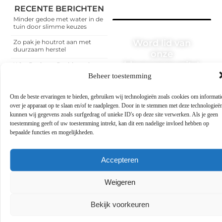
RECENTE BERICHTEN
Minder gedoe met water in de
tuin door slimme keuzes
Word lid van
Zo pak je houtrot aan met
duurzaam herstel
onze
blogcommunity!
Why Business Dashboards
Increasingly Rely on Teechart
Beheer toestemming
Steema
Heb je een verhaal te
vertellen? Deel jouw
Een slotenmaker in Rosmalen
kennis en ervaringen met
Om de beste ervaringen te bieden, gebruiken wij technologieën zoals cookies om informati
voor uw praktijkruimte aan
een breed publiek op ons
over je apparaat op te slaan en/of te raadplegen. Door in te stemmen met deze technologieë
huis
blogplatform. Word lid en
kunnen wij gegevens zoals surfgedrag of unieke ID's op deze site verwerken. Als je geen
begin meteen.
toestemming geeft of uw toestemming intrekt, kan dit een nadelige invloed hebben op
Uw kat winterklaar maken
bepaalde functies en mogelijkheden.
met hulp van de dierenarts in
Arnhem
MELD JE NU AAN
Een Dupa-kast als vaste
Accepteren
standaard voor facilitaire
dienstverleners
Weigeren
Bekijk voorkeuren